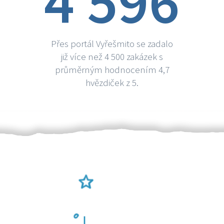
4 596
Přes portál Vyřešmito se zadalo
již více než 4 500 zakázek s
průměrným hodnocením 4,7
hvězdiček z 5.
Ověření šikulové
Odměna po práci