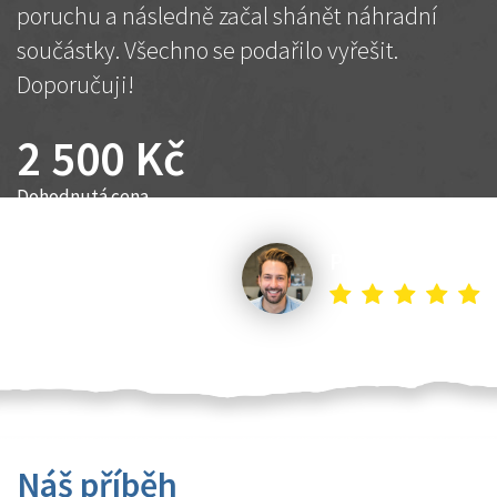
poruchu a následně začal shánět náhradní
součástky. Všechno se podařilo vyřešit.
Doporučuji!
2 500 Kč
Dohodnutá cena
Petr K.
Náš příběh