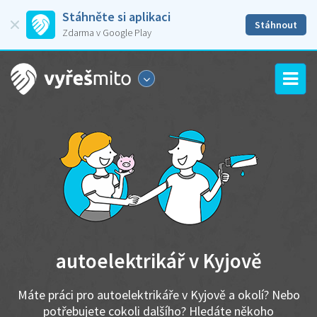
Stáhněte si aplikaci
Stáhnout
Zdarma v Google Play
autoelektrikář v Kyjově
Máte práci pro autoelektrikáře v Kyjově a okolí? Nebo
potřebujete cokoli dalšího? Hledáte někoho