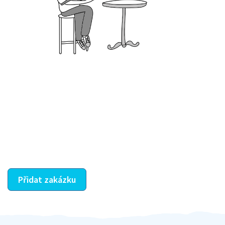
Krok III. - Hodnocení
Vybraný šikula vaše zadání po domluvě a v souladu s
jeho nabídkou vyřeší. Po splnění úkolu mu náleží
dohodnutá odměna. Zda proběhlo vše jak mělo, se
ostatní dozví z vašeho vzájemného hodnocení. A
máte vyřešeno :-)
Přidat zakázku