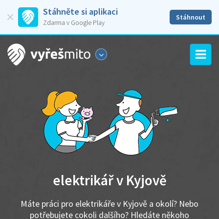
Stáhněte si aplikaci
Stáhnout
Zdarma v Google Play
elektrikář v Kyjově
Máte práci pro elektrikáře v Kyjově a okolí? Nebo
potřebujete cokoli dalšího? Hledáte někoho