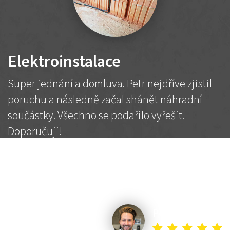
Elektroinstalace
Super jednání a domluva. Petr nejdříve zjistil
poruchu a následně začal shánět náhradní
součástky. Všechno se podařilo vyřešit.
Doporučuji!
2 500 Kč
Dohodnutá cena
Petr K.