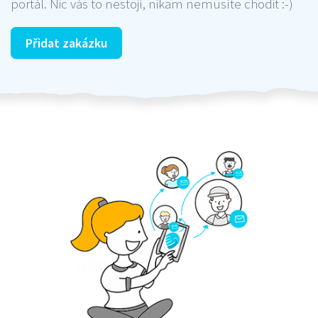
portál. Nic vás to nestojí, nikam nemusíte chodit :-)
Přidat zakázku