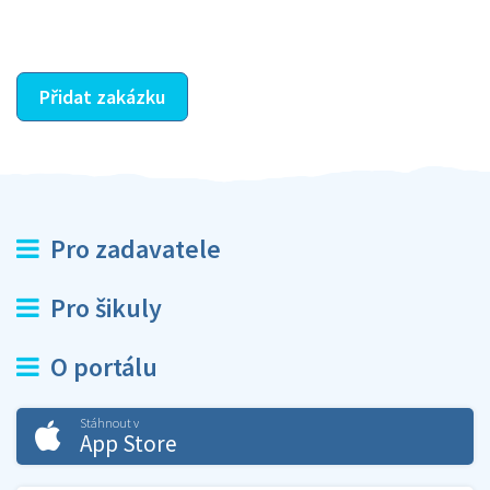
ostatní dozví z vašeho vzájemného hodnocení. A
máte vyřešeno :-)
Přidat zakázku
Pro zadavatele
Pro šikuly
O portálu
Stáhnout v
App Store