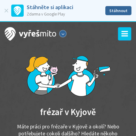
Stáhněte si aplikaci
Stáhnout
Zdarma v Google Play
frézař v Kyjově
Máte práci pro frézaře v Kyjově a okolí? Nebo
potřebujete cokoli dalšího? Hledáte někoho