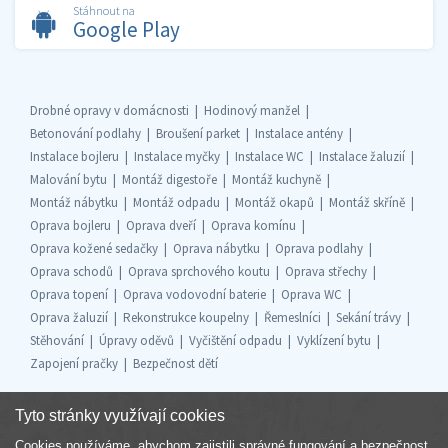
Stáhnout na
Google Play
Drobné opravy v domácnosti
Hodinový manžel
Betonování podlahy
Broušení parket
Instalace antény
Instalace bojleru
Instalace myčky
Instalace WC
Instalace žaluzií
Malování bytu
Montáž digestoře
Montáž kuchyně
Montáž nábytku
Montáž odpadu
Montáž okapů
Montáž skříně
Oprava bojleru
Oprava dveří
Oprava komínu
Oprava kožené sedačky
Oprava nábytku
Oprava podlahy
Oprava schodů
Oprava sprchového koutu
Oprava střechy
Oprava topení
Oprava vodovodní baterie
Oprava WC
Oprava žaluzií
Rekonstrukce koupelny
Řemeslníci
Sekání trávy
Stěhování
Úpravy oděvů
Vyčištění odpadu
Vyklízení bytu
Zapojení pračky
Bezpečnost dětí
Tyto stránky využívají cookies
Cookies používáme, abychom zajistili správné fungování a bezpečnost