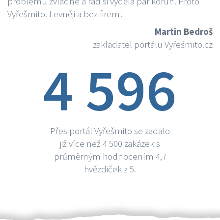
problému zvládne a rád si vydělá par korun. Proto
Vyřešmito. Levněji a bez firem!
Martin Bedroš
zakladatel portálu Vyřešmito.cz
4 596
Přes portál Vyřešmito se zadalo
již více než 4 500 zakázek s
průměrným hodnocením 4,7
hvězdiček z 5.