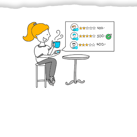
Krok III. - Hodnocení
Vybraný šikula vaše zadání po domluvě a v souladu s
jeho nabídkou vyřeší. Po splnění úkolu mu náleží
dohodnutá odměna. Zda proběhlo vše jak mělo, se