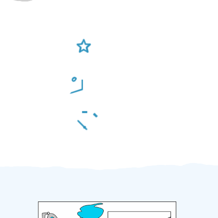
Ověření šikulové
Odměna po práci
Za 2 minuty