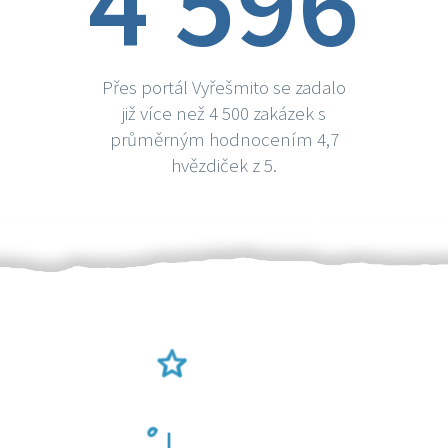
4 596
Přes portál Vyřešmito se zadalo
již více než 4 500 zakázek s
průměrným hodnocením 4,7
hvězdiček z 5.
Ověření šikulové
Odměna po práci