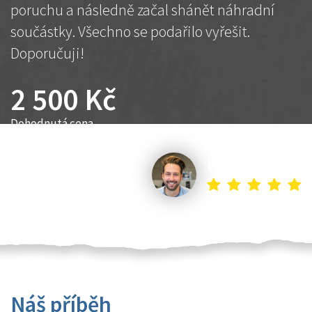
poruchu a následně začal shánět náhradní
součástky. Všechno se podařilo vyřešit.
Doporučuji!
2 500 Kč
Dohodnutá cena
Petr K.
Náš příběh