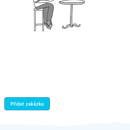
Krok III. - Hodnocení
Vybraný šikula vaše zadání po domluvě a v souladu s
jeho nabídkou vyřeší. Po splnění úkolu mu náleží
dohodnutá odměna. Zda proběhlo vše jak mělo, se
ostatní dozví z vašeho vzájemného hodnocení. A
máte vyřešeno :-)
Přidat zakázku