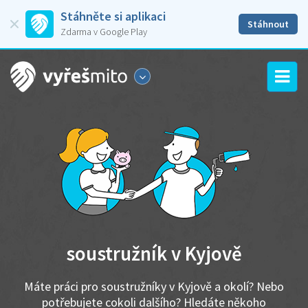
Stáhněte si aplikaci
Stáhnout
Zdarma v Google Play
soustružník v Kyjově
Máte práci pro soustružníky v Kyjově a okolí? Nebo
potřebujete cokoli dalšího? Hledáte někoho