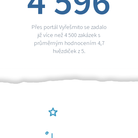
4 596
Přes portál Vyřešmito se zadalo
již více než 4 500 zakázek s
průměrným hodnocením 4,7
hvězdiček z 5.
Ověření šikulové
Odměna po práci