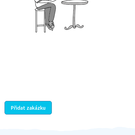
Krok III. - Hodnocení
Vybraný šikula vaše zadání po domluvě a v souladu s
jeho nabídkou vyřeší. Po splnění úkolu mu náleží
dohodnutá odměna. Zda proběhlo vše jak mělo, se
ostatní dozví z vašeho vzájemného hodnocení. A
máte vyřešeno :-)
Přidat zakázku