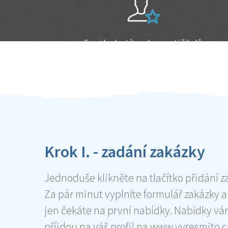
Sami hodnotíte schopnosti šikulů
Ověření šikulové
Krok I. - zadání zakázky
Jednoduše klikněte na tlačítko přidání z
Za pár minut vyplníte formulář zakázky a
jen čekáte na první nabídky. Nabídky v
příjdou na váš profil na www.vyresmito.cz