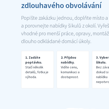
zdlouhavého obvolávání
Popište zakázku jednou, doplňte místo a
a porovnejte nabídky šikulů z okolí. Vyře
vhodné pro menší práce, opravy, montáž
dlouho odkládané domácí úkoly.
1. Zadáte
2. Přijdou
3. Vybe
poptávku.
nabídky.
šikulu.
Stačí několik
Vidíte cenu,
Bez záva
detailů, fotka je
komunikaci a
dokud si
výhoda.
dostupnost.
nabídku
nepotvrd