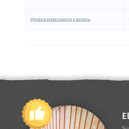
Výměna elektrokotle a bojleru
E
Su