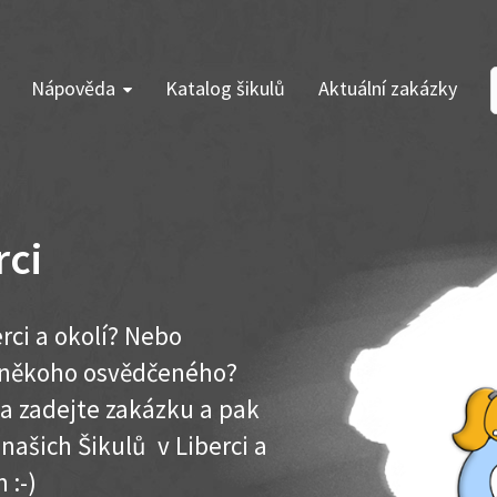
Nápověda
Katalog šikulů
Aktuální zakázky
rci
rci a okolí? Nebo
e někoho osvědčeného?
ma zadejte zakázku a pak
 našich Šikulů v Liberci a
 :-)