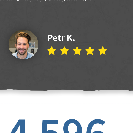
Petr K.
4 596