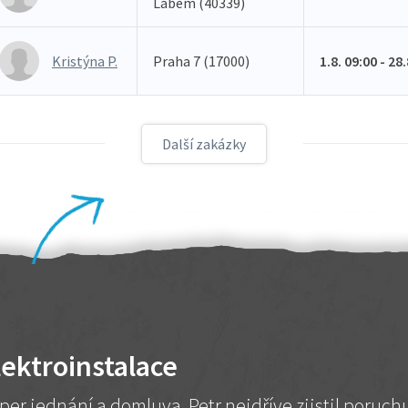
Labem (40339)
Kristýna P.
Praha 7 (17000)
1.8. 09:00 - 28
Další zakázky
lektroinstalace
per jednání a domluva. Petr nejdříve zjistil poruc