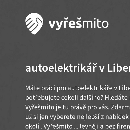
autoelektrikář v Libe
Máte práci pro autoelektrikáře v Libe
potřebujete cokoli dalšího? Hledát
Vyřešmito je tu právě pro vás. Zdar
už si jen vyberete nejlepší z nabídek
okolí . Vyřešmito ... levněji a bez firem