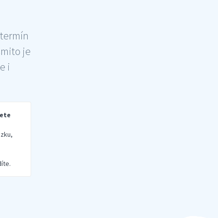
 termín
šmito je
e i
rete
zku,
íte.