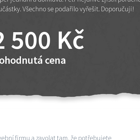
učástky. Všechno se podařilo vyřešit. Doporučuji!
2 500 Kč
ohodnutá cena
vební firmu a zavolat tam, že potřebujete