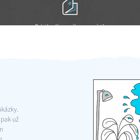
Práci hradíte po výkonu na místě
Odměna po práci
akázky.
 pak už
ám
 ,