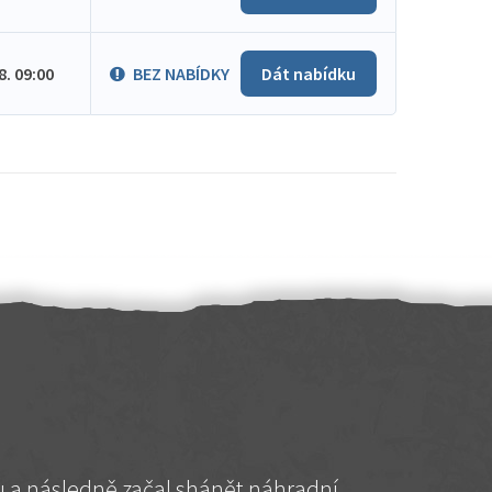
.8. 09:00
BEZ NABÍDKY
Dát nabídku
hu a následně začal shánět náhradní