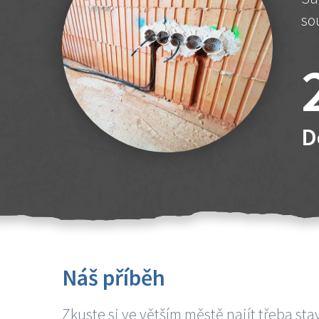
so
D
Náš příběh
Zkuste si ve větším městě najít třeba sta