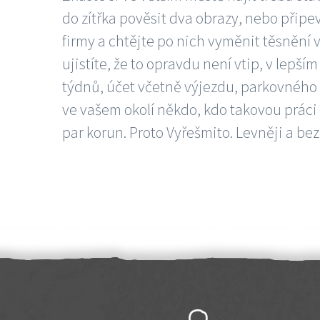
do zítřka pověsit dva obrazy, nebo připev
firmy a chtějte po nich vyměnit těsnění v
ujistíte, že to opravdu není vtip, v lepš
týdnů, účet včetně výjezdu, parkovného a
ve vašem okolí někdo, kdo takovou práci
par korun. Proto Vyřešmito. Levněji a bez