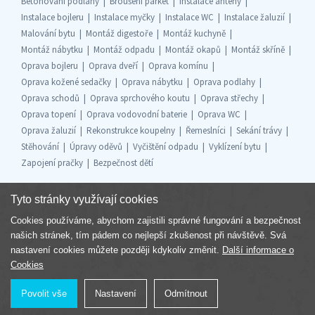
Betonování podlahy
Broušení parket
Instalace antény
Instalace bojleru
Instalace myčky
Instalace WC
Instalace žaluzií
Malování bytu
Montáž digestoře
Montáž kuchyně
Montáž nábytku
Montáž odpadu
Montáž okapů
Montáž skříně
Oprava bojleru
Oprava dveří
Oprava komínu
Oprava kožené sedačky
Oprava nábytku
Oprava podlahy
Oprava schodů
Oprava sprchového koutu
Oprava střechy
Oprava topení
Oprava vodovodní baterie
Oprava WC
Oprava žaluzií
Rekonstrukce koupelny
Řemeslníci
Sekání trávy
Stěhování
Úpravy oděvů
Vyčištění odpadu
Vyklízení bytu
Zapojení pračky
Bezpečnost dětí
Tyto stránky využívají cookies
Cookies používáme, abychom zajistili správné fungování a bezpečnost
Součást skupiny
našich stránek, tím pádem co nejlepší zkušenost při návštěvě. Svá
nastavení cookies můžete později kdykoliv změnit.
Další informace o
Cookies
Povolit vše
Nastavení
Odmítnout