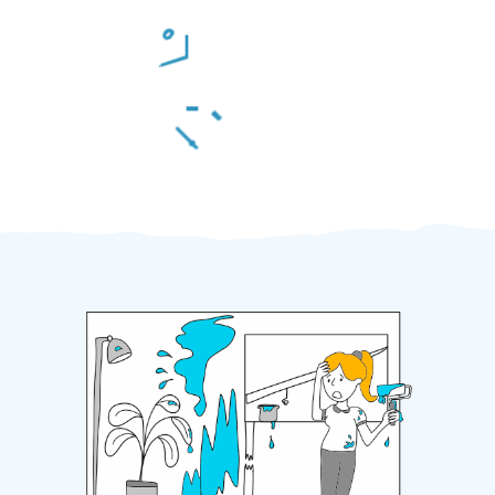
Odměna po práci
Za 2 minuty