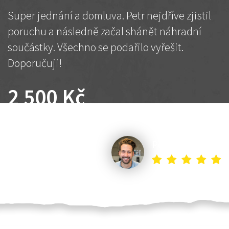
Super jednání a domluva. Petr nejdříve zjistil
poruchu a následně začal shánět náhradní
součástky. Všechno se podařilo vyřešit.
Doporučuji!
2 500 Kč
Dohodnutá cena
Petr K.