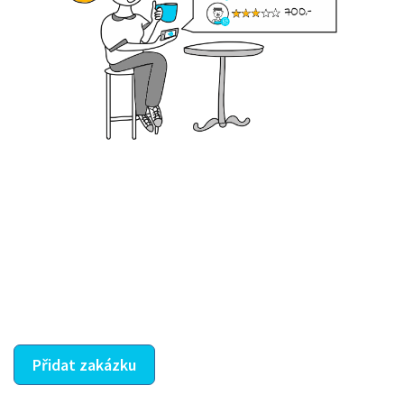
Krok III. - Hodnocení
Vybraný šikula vaše zadání po domluvě a v souladu s
jeho nabídkou vyřeší. Po splnění úkolu mu náleží
dohodnutá odměna. Zda proběhlo vše jak mělo, se
ostatní dozví z vašeho vzájemného hodnocení. A
máte vyřešeno :-)
Přidat zakázku