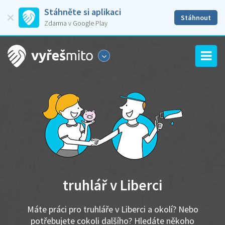
Stáhněte si aplikaci
Stáhnout
Zdarma v Google Play
truhlář v Liberci
Máte práci pro truhláře v Liberci a okolí? Nebo
potřebujete cokoli dalšího? Hledáte někoho