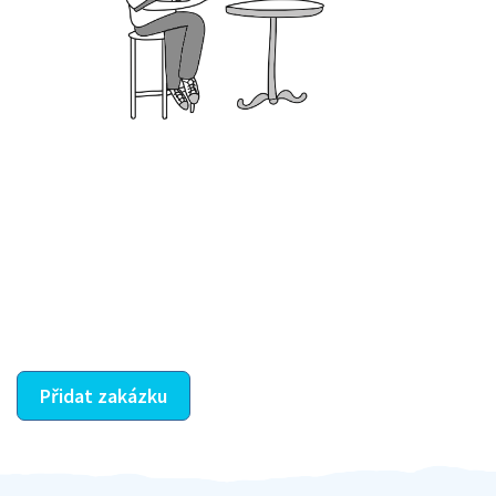
Krok III. - Hodnocení
Vybraný šikula vaše zadání po domluvě a v souladu s
jeho nabídkou vyřeší. Po splnění úkolu mu náleží
dohodnutá odměna. Zda proběhlo vše jak mělo, se
ostatní dozví z vašeho vzájemného hodnocení. A
máte vyřešeno :-)
Přidat zakázku