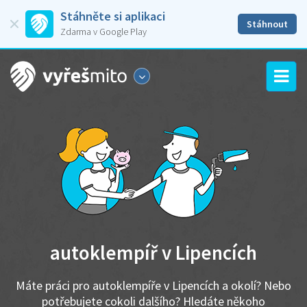
Stáhněte si aplikaci
Stáhnout
Zdarma v Google Play
autoklempíř v Lipencích
Máte práci pro autoklempíře v Lipencích a okolí? Nebo
potřebujete cokoli dalšího? Hledáte někoho