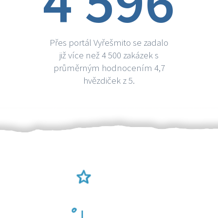
4 596
Přes portál Vyřešmito se zadalo
již více než 4 500 zakázek s
průměrným hodnocením 4,7
hvězdiček z 5.
Ověření šikulové
Odměna po práci