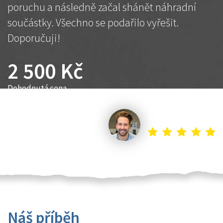
poruchu a následně začal shánět náhradní
součástky. Všechno se podařilo vyřešit.
Doporučuji!
2 500 Kč
Dohodnutá cena
Petr K.
Náš příběh