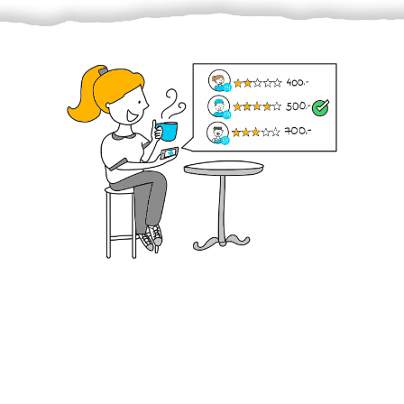
Krok III. - Hodnocení
Vybraný šikula vaše zadání po domluvě a v souladu s
jeho nabídkou vyřeší. Po splnění úkolu mu náleží
dohodnutá odměna. Zda proběhlo vše jak mělo, se