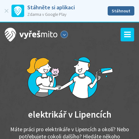
Stáhněte si aplikaci
Stáhnout
Zdarma v Google Play
elektrikář v Lipencích
Máte práci pro elektrikáře v Lipencích a okolí? Nebo
potřebujete cokoli dalšího? Hledáte někoho