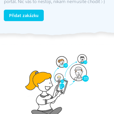
portál. Nic vás to nestojí, nikam nemusíte chodit :-)
Přidat zakázku