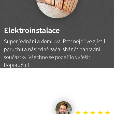
Elektroinstalace
Super jednání a domluva. Petr nejdříve zjistil
poruchu a následně začal shánět náhradní
součástky. Všechno se podařilo vyřešit.
Doporučuji!
2 500 Kč
Dohodnutá cena
Petr K.