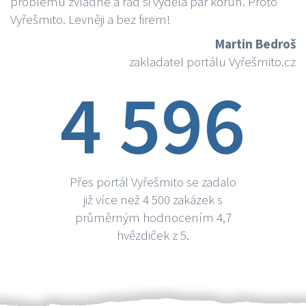
problému zvládne a rád si vydělá par korun. Proto
Vyřešmito. Levněji a bez firem!
Martin Bedroš
zakladatel portálu Vyřešmito.cz
4 596
Přes portál Vyřešmito se zadalo
již více než 4 500 zakázek s
průměrným hodnocením 4,7
hvězdiček z 5.