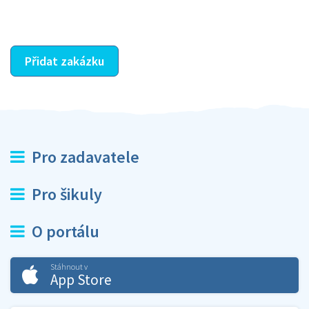
ostatní dozví z vašeho vzájemného hodnocení. A
máte vyřešeno :-)
Přidat zakázku
Pro zadavatele
Pro šikuly
O portálu
Stáhnout v
App Store