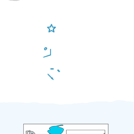
Ověření šikulové
Odměna po práci
Za 2 minuty