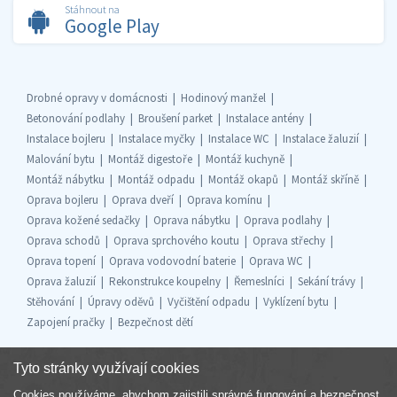
Stáhnout na
Google Play
Drobné opravy v domácnosti
Hodinový manžel
Betonování podlahy
Broušení parket
Instalace antény
Instalace bojleru
Instalace myčky
Instalace WC
Instalace žaluzií
Malování bytu
Montáž digestoře
Montáž kuchyně
Montáž nábytku
Montáž odpadu
Montáž okapů
Montáž skříně
Oprava bojleru
Oprava dveří
Oprava komínu
Oprava kožené sedačky
Oprava nábytku
Oprava podlahy
Oprava schodů
Oprava sprchového koutu
Oprava střechy
Oprava topení
Oprava vodovodní baterie
Oprava WC
Oprava žaluzií
Rekonstrukce koupelny
Řemeslníci
Sekání trávy
Stěhování
Úpravy oděvů
Vyčištění odpadu
Vyklízení bytu
Zapojení pračky
Bezpečnost dětí
Tyto stránky využívají cookies
Cookies používáme, abychom zajistili správné fungování a bezpečnost