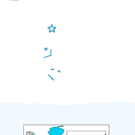
Ověření šikulové
Odměna po práci
Za 2 minuty