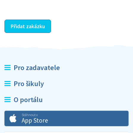
ostatní dozví z vašeho vzájemného hodnocení. A
máte vyřešeno :-)
Přidat zakázku
Pro zadavatele
Pro šikuly
O portálu
Stáhnout v
App Store