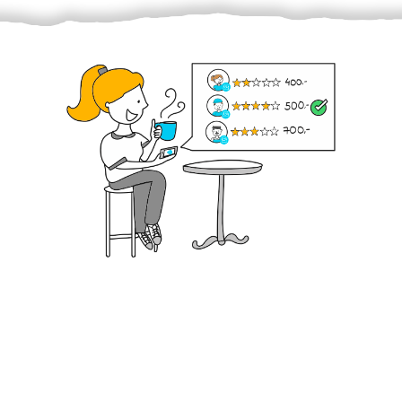
Krok III. - Hodnocení
Vybraný šikula vaše zadání po domluvě a v souladu s
jeho nabídkou vyřeší. Po splnění úkolu mu náleží
dohodnutá odměna. Zda proběhlo vše jak mělo, se