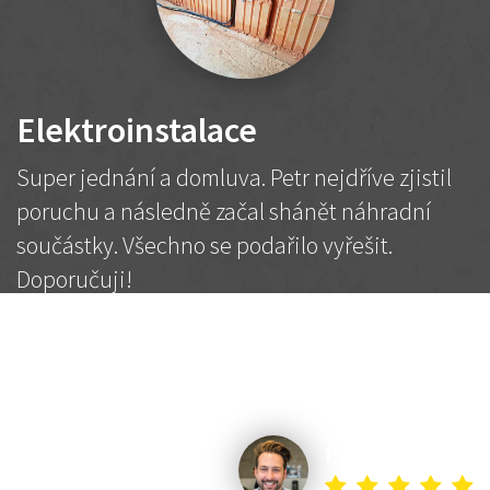
Elektroinstalace
Super jednání a domluva. Petr nejdříve zjistil
poruchu a následně začal shánět náhradní
součástky. Všechno se podařilo vyřešit.
Doporučuji!
2 500 Kč
Dohodnutá cena
Petr K.