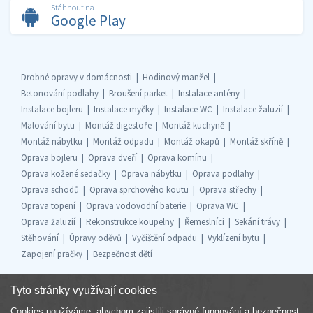
Stáhnout na
Google Play
Drobné opravy v domácnosti
Hodinový manžel
Betonování podlahy
Broušení parket
Instalace antény
Instalace bojleru
Instalace myčky
Instalace WC
Instalace žaluzií
Malování bytu
Montáž digestoře
Montáž kuchyně
Montáž nábytku
Montáž odpadu
Montáž okapů
Montáž skříně
Oprava bojleru
Oprava dveří
Oprava komínu
Oprava kožené sedačky
Oprava nábytku
Oprava podlahy
Oprava schodů
Oprava sprchového koutu
Oprava střechy
Oprava topení
Oprava vodovodní baterie
Oprava WC
Oprava žaluzií
Rekonstrukce koupelny
Řemeslníci
Sekání trávy
Stěhování
Úpravy oděvů
Vyčištění odpadu
Vyklízení bytu
Zapojení pračky
Bezpečnost dětí
Tyto stránky využívají cookies
Cookies používáme, abychom zajistili správné fungování a bezpečnost