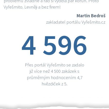
problému zvládne a rád si vydělá par korun. Proto
Vyřešmito. Levněji a bez firem!
Martin Bedroš
zakladatel portálu Vyřešmito.cz
4 596
Přes portál Vyřešmito se zadalo
již více než 4 500 zakázek s
průměrným hodnocením 4,7
hvězdiček z 5.