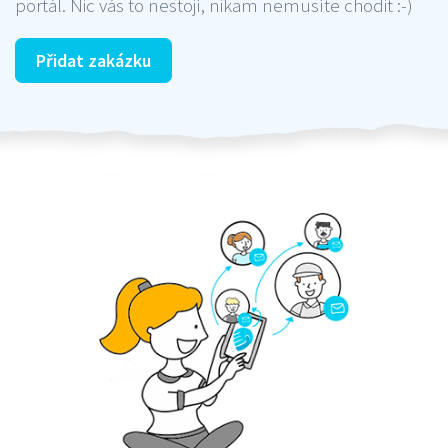
portál. Nic vás to nestojí, nikam nemusíte chodit :-)
Přidat zakázku