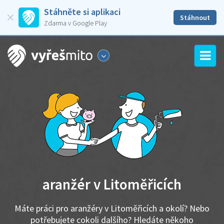
Stáhněte si aplikaci
Stáhnout
Zdarma v Google Play
aranžér v Litoměřicích
Máte práci pro aranžéry v Litoměřicích a okolí? Nebo
potřebujete cokoli dalšího? Hledáte někoho