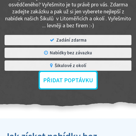
osvědčeného? Vyřešmito je tu právě pro vás. Zdarma
zadejte zakázku a pak už si jen vyberete nejlepší z
nabídek našich Šikulů v Litoměřicích a okolí . Vyřešmito
... levněji a bez firem :-)
Zadání zdarma
Nabídky bez závazku
Šikulové z okolí
PŘIDAT POPTÁVKU