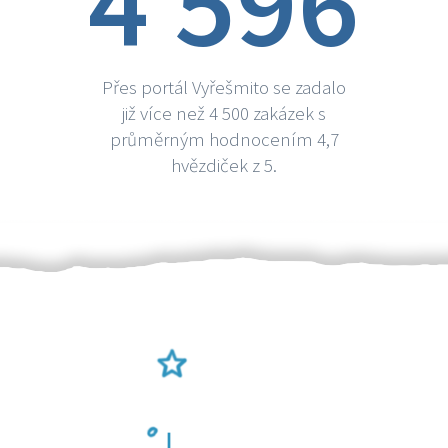
4 596
Přes portál Vyřešmito se zadalo
již více než 4 500 zakázek s
průměrným hodnocením 4,7
hvězdiček z 5.
Ověření šikulové
Odměna po práci