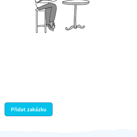
Krok III. - Hodnocení
Vybraný šikula vaše zadání po domluvě a v souladu s
jeho nabídkou vyřeší. Po splnění úkolu mu náleží
dohodnutá odměna. Zda proběhlo vše jak mělo, se
ostatní dozví z vašeho vzájemného hodnocení. A
máte vyřešeno :-)
Přidat zakázku