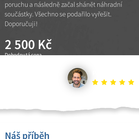
poruchu a následně začal shánět náhradní
součástky. Všechno se podařilo vyřešit.
Doporučuji!
2 500 Kč
Dohodnutá cena
Petr K.
Náš příběh