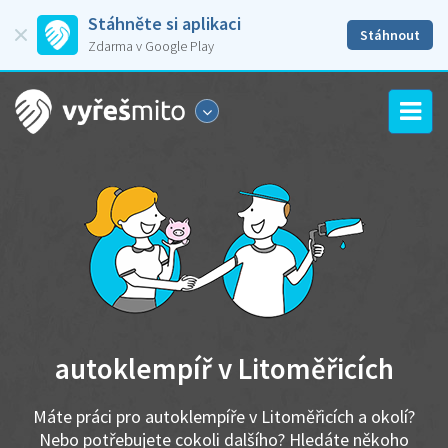
Stáhněte si aplikaci
Stáhnout
Zdarma v Google Play
autoklempíř v Litoměřicích
Máte práci pro autoklempíře v Litoměřicích a okolí?
Nebo potřebujete cokoli dalšího? Hledáte někoho