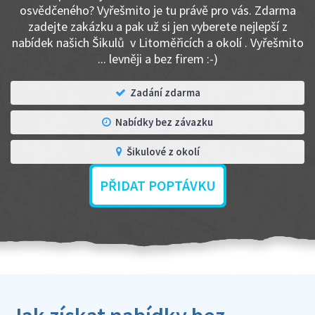
osvědčeného? Vyřešmito je tu právě pro vás. Zdarma
zadejte zakázku a pak už si jen vyberete nejlepší z
nabídek našich Šikulů v Litoměřicích a okolí . Vyřešmito
... levněji a bez firem :-)
Zadání zdarma
Nabídky bez závazku
Šikulové z okolí
PŘIDAT POPTÁVKU