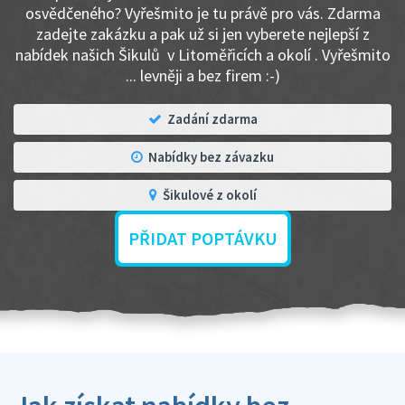
osvědčeného? Vyřešmito je tu právě pro vás. Zdarma
zadejte zakázku a pak už si jen vyberete nejlepší z
nabídek našich Šikulů v Litoměřicích a okolí . Vyřešmito
... levněji a bez firem :-)
Zadání zdarma
Nabídky bez závazku
Šikulové z okolí
PŘIDAT POPTÁVKU