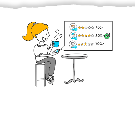
Krok III. - Hodnocení
Vybraný šikula vaše zadání po domluvě a v souladu s
jeho nabídkou vyřeší. Po splnění úkolu mu náleží
dohodnutá odměna. Zda proběhlo vše jak mělo, se