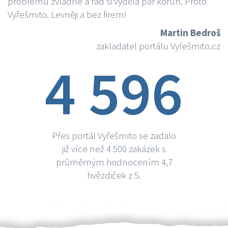
problému zvládne a rád si vydělá par korun. Proto
Vyřešmito. Levněji a bez firem!
Martin Bedroš
zakladatel portálu Vyřešmito.cz
4 596
Přes portál Vyřešmito se zadalo
již více než 4 500 zakázek s
průměrným hodnocením 4,7
hvězdiček z 5.