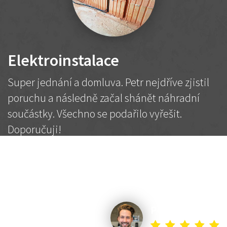
Elektroinstalace
Super jednání a domluva. Petr nejdříve zjistil
poruchu a následně začal shánět náhradní
součástky. Všechno se podařilo vyřešit.
Doporučuji!
2 500 Kč
Dohodnutá cena
Petr K.