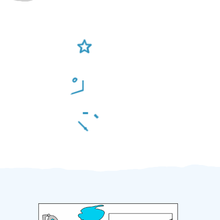
Ověření šikulové
Odměna po práci
Za 2 minuty