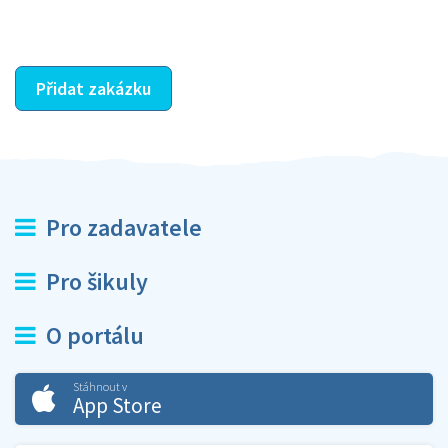
ostatní dozví z vašeho vzájemného hodnocení. A
máte vyřešeno :-)
Přidat zakázku
Pro zadavatele
Pro šikuly
O portálu
Stáhnout v
App Store