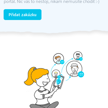
portál. Nic vás to nestojí, nikam nemusíte chodit :-)
Přidat zakázku