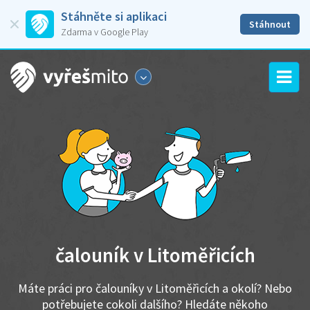
Stáhněte si aplikaci
Stáhnout
Zdarma v Google Play
čalouník v Litoměřicích
Máte práci pro čalouníky v Litoměřicích a okolí? Nebo
potřebujete cokoli dalšího? Hledáte někoho