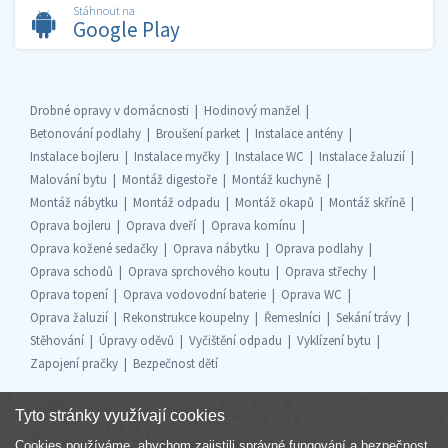
Stáhnout na
Google Play
Drobné opravy v domácnosti
Hodinový manžel
Betonování podlahy
Broušení parket
Instalace antény
Instalace bojleru
Instalace myčky
Instalace WC
Instalace žaluzií
Malování bytu
Montáž digestoře
Montáž kuchyně
Montáž nábytku
Montáž odpadu
Montáž okapů
Montáž skříně
Oprava bojleru
Oprava dveří
Oprava komínu
Oprava kožené sedačky
Oprava nábytku
Oprava podlahy
Oprava schodů
Oprava sprchového koutu
Oprava střechy
Oprava topení
Oprava vodovodní baterie
Oprava WC
Oprava žaluzií
Rekonstrukce koupelny
Řemeslníci
Sekání trávy
Stěhování
Úpravy oděvů
Vyčištění odpadu
Vyklízení bytu
Zapojení pračky
Bezpečnost dětí
Tyto stránky využívají cookies
Cookies používáme, abychom zajistili správné fungování a bezpečnost