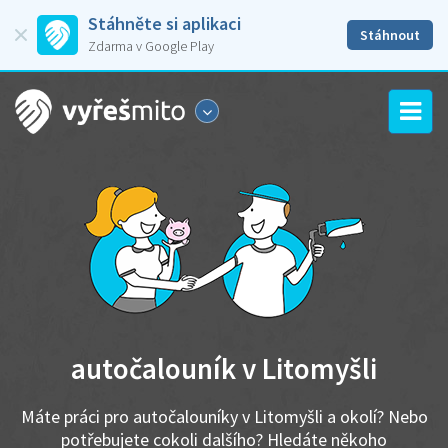
Stáhněte si aplikaci
Stáhnout
Zdarma v Google Play
autočalouník v Litomyšli
Máte práci pro autočalouníky v Litomyšli a okolí? Nebo
potřebujete cokoli dalšího? Hledáte někoho