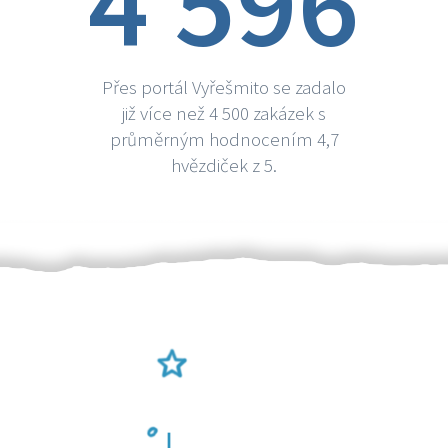
4 596
Přes portál Vyřešmito se zadalo
již více než 4 500 zakázek s
průměrným hodnocením 4,7
hvězdiček z 5.
Ověření šikulové
Odměna po práci