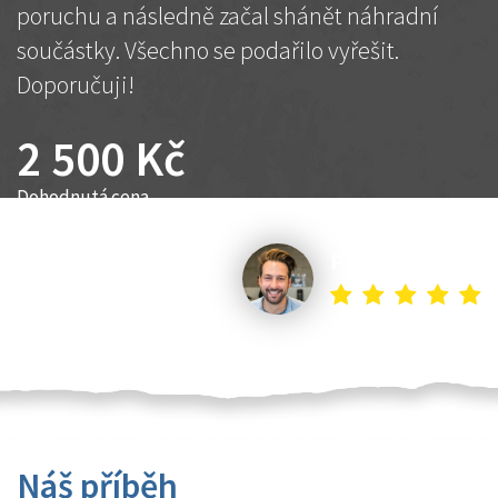
poruchu a následně začal shánět náhradní
součástky. Všechno se podařilo vyřešit.
Doporučuji!
2 500 Kč
Dohodnutá cena
Petr K.
Náš příběh