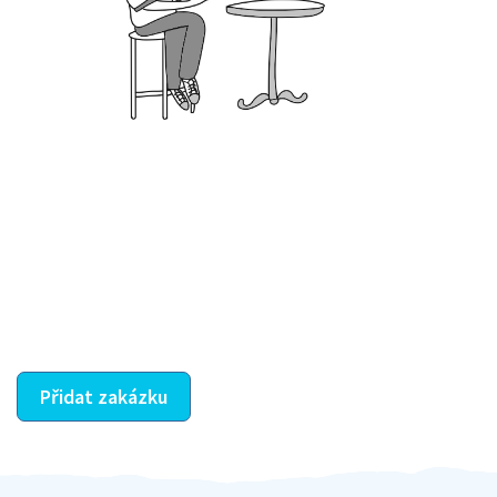
Krok III. - Hodnocení
Vybraný šikula vaše zadání po domluvě a v souladu s
jeho nabídkou vyřeší. Po splnění úkolu mu náleží
dohodnutá odměna. Zda proběhlo vše jak mělo, se
ostatní dozví z vašeho vzájemného hodnocení. A
máte vyřešeno :-)
Přidat zakázku