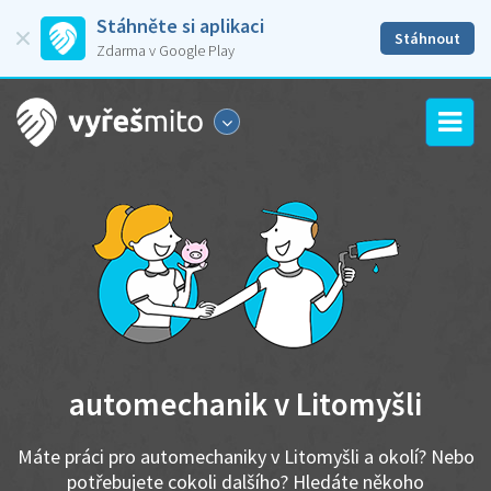
Stáhněte si aplikaci
Stáhnout
Zdarma v Google Play
automechanik v Litomyšli
Máte práci pro automechaniky v Litomyšli a okolí? Nebo
potřebujete cokoli dalšího? Hledáte někoho