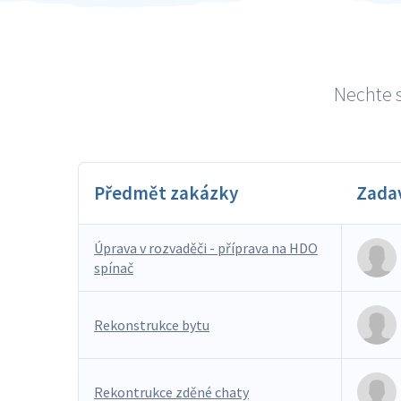
Nechte s
Předmět zakázky
Zada
Úprava v rozvaděči - příprava na HDO
spínač
Rekonstrukce bytu
Rekontrukce zděné chaty