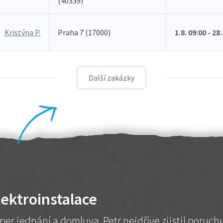
(40339)
Kristýna P.
Praha 7 (17000)
1.8. 09:00 - 28
Další zakázky
lektroinstalace
per jednání a domluva. Petr nejdříve zjistil poruc