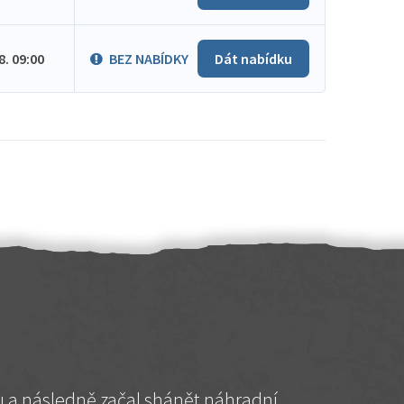
.8. 09:00
BEZ NABÍDKY
Dát nabídku
hu a následně začal shánět náhradní