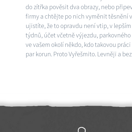
do zítřka pověsit dva obrazy, nebo připev
firmy a chtějte po nich vyměnit těsnění v
ujistíte, že to opravdu není vtip, v lepš
týdnů, účet včetně výjezdu, parkovného a
ve vašem okolí někdo, kdo takovou práci
par korun. Proto Vyřešmito. Levněji a bez