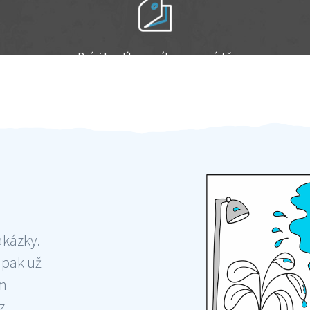
Práci hradíte po výkonu na místě
Odměna po práci
akázky.
 pak už
ám
 ,