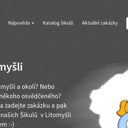
Nápověda
Katalog šikulů
Aktuální zakázky
myšli
omyšli a okolí? Nebo
e někoho osvědčeného?
ma zadejte zakázku a pak
 našich Šikulů v Litomyšli
em :-)