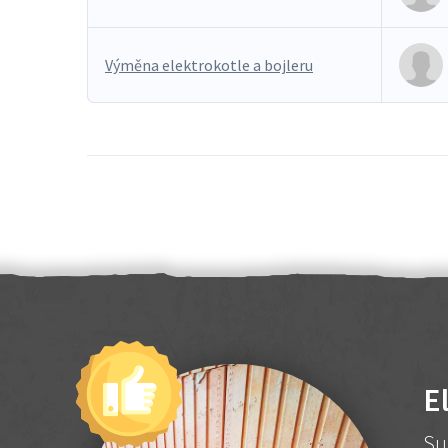
Výměna elektrokotle a bojleru
E
Su