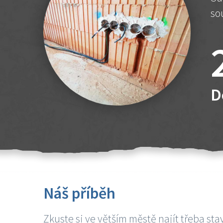
so
D
Náš příběh
Zkuste si ve větším městě najít třeba sta