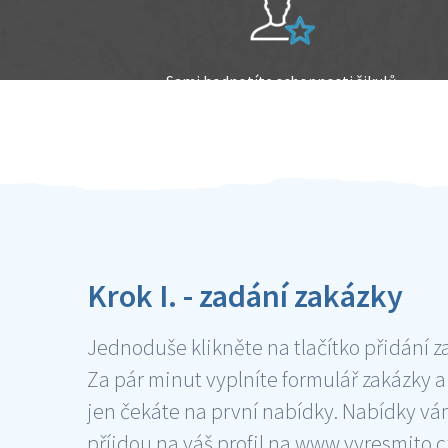
Sami hodnotíte schopnosti šikulů
Ověření šikulové
Krok I. - zadání zakázky
Jednoduše klikněte na tlačítko přidání z
Za pár minut vyplníte formulář zakázky a
jen čekáte na první nabídky. Nabídky v
příjdou na váš profil na www.vyresmito.cz