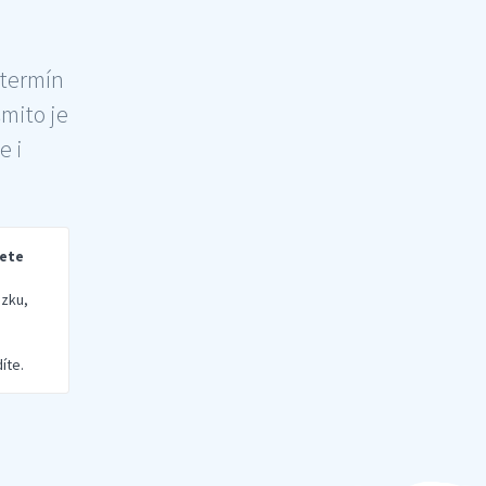
 termín
šmito je
e i
rete
zku,
íte.