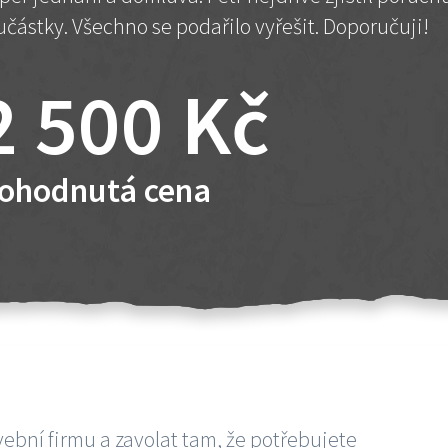
učástky. Všechno se podařilo vyřešit. Doporučuji!
2 500 Kč
ohodnutá cena
vební firmu a zavolat tam, že potřebujete