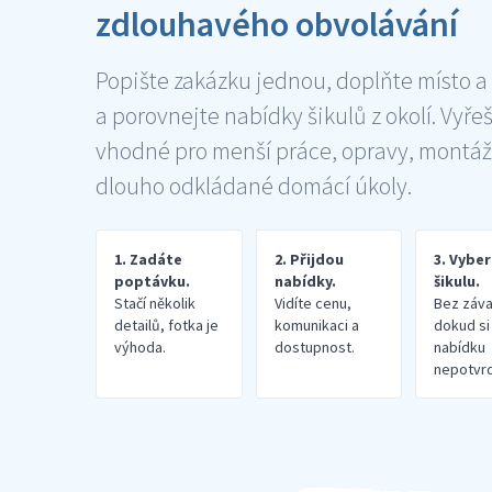
zdlouhavého obvolávání
Popište zakázku jednou, doplňte místo a
a porovnejte nabídky šikulů z okolí. Vyře
vhodné pro menší práce, opravy, montáž
dlouho odkládané domácí úkoly.
1. Zadáte
2. Přijdou
3. Vybe
poptávku.
nabídky.
šikulu.
Stačí několik
Vidíte cenu,
Bez záva
detailů, fotka je
komunikaci a
dokud si
výhoda.
dostupnost.
nabídku
nepotvrd