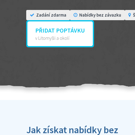
Zadání zdarma
Nabídky bez závazku
Š
PŘIDAT POPTÁVKU
v Litomyšli a okolí
Jak získat nabídky bez