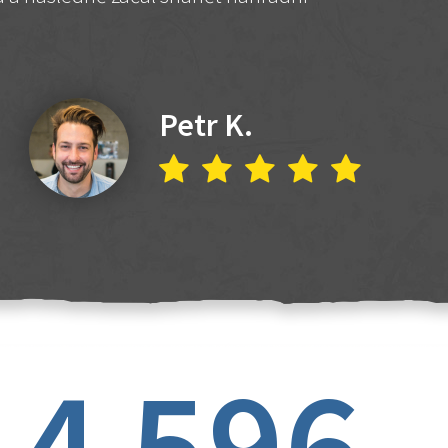
Petr K.
4 596