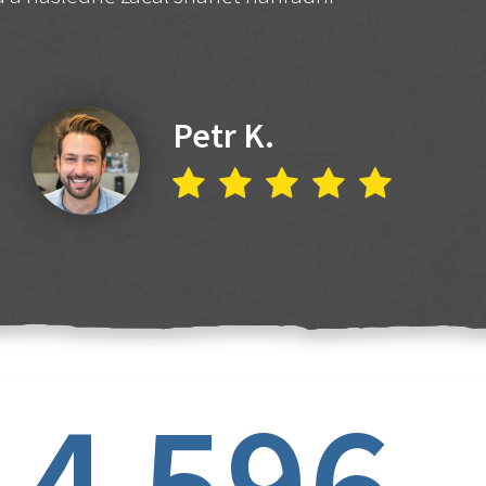
Petr K.
4 596