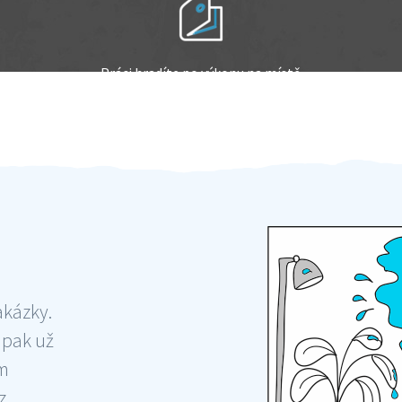
Práci hradíte po výkonu na místě
Odměna po práci
akázky.
 pak už
ám
 ,