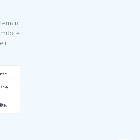
 termín
šmito je
e i
rete
zku,
íte.