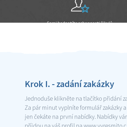
Sami hodnotíte schopnosti šikulů
Ověření šikulové
Krok I. - zadání zakázky
Jednoduše klikněte na tlačítko přidání z
Za pár minut vyplníte formulář zakázky a
jen čekáte na první nabídky. Nabídky v
příjdou na váš profil na www.vyresmito.cz