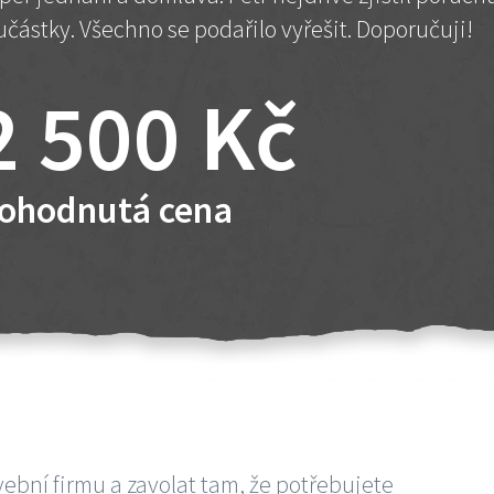
učástky. Všechno se podařilo vyřešit. Doporučuji!
2 500 Kč
ohodnutá cena
vební firmu a zavolat tam, že potřebujete