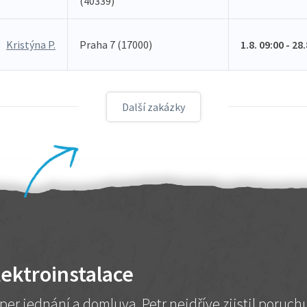
(40339)
Kristýna P.
Praha 7 (17000)
1.8. 09:00 - 28
Další zakázky
lektroinstalace
per jednání a domluva. Petr nejdříve zjistil poruc