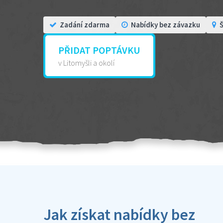
Zadání zdarma
Nabídky bez závazku
Š
PŘIDAT POPTÁVKU
v Litomyšli a okolí
Jak získat nabídky bez