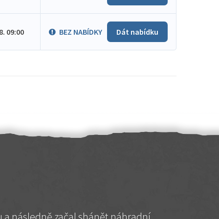
.8. 09:00
BEZ NABÍDKY
Dát nabídku
hu a následně začal shánět náhradní