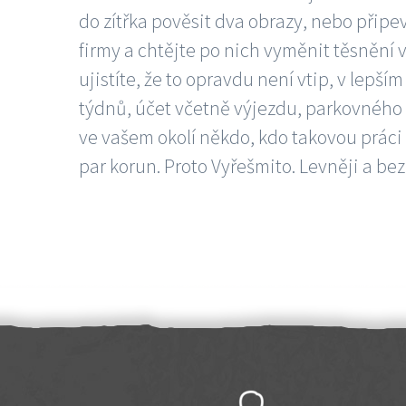
do zítřka pověsit dva obrazy, nebo připev
firmy a chtějte po nich vyměnit těsnění v
ujistíte, že to opravdu není vtip, v lepš
týdnů, účet včetně výjezdu, parkovného a
ve vašem okolí někdo, kdo takovou práci
par korun. Proto Vyřešmito. Levněji a bez