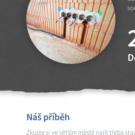
so
D
Náš příběh
Zkuste si ve větším městě najít třeba sta