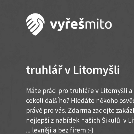
truhlář v Litomyšli
Máte práci pro truhláře v Litomyšli 
cokoli dalšího? Hledáte někoho osvě
právě pro vás. Zdarma zadejte zakázk
nejlepší z nabídek našich Šikulů v Li
... levněji a bez firem :-)