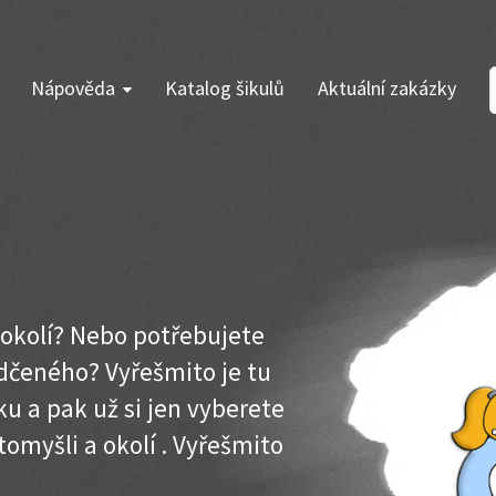
Nápověda
Katalog šikulů
Aktuální zakázky
a okolí? Nebo potřebujete
dčeného? Vyřešmito je tu
u a pak už si jen vyberete
tomyšli a okolí . Vyřešmito