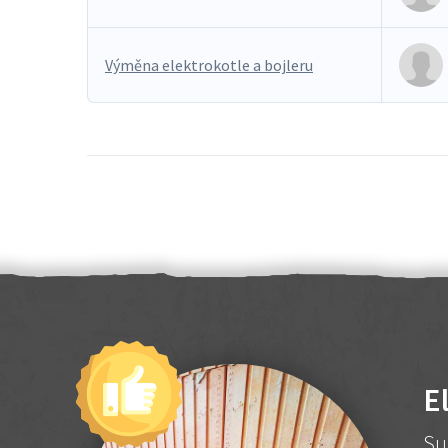
Výměna elektrokotle a bojleru
E
Su