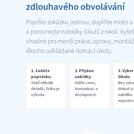
zdlouhavého obvolávání
Popište zakázku jednou, doplňte místo a
a porovnejte nabídky šikulů z okolí. Vyře
vhodné pro menší práce, opravy, montáž
dlouho odkládané domácí úkoly.
1. Zadáte
2. Přijdou
3. Vybe
poptávku.
nabídky.
šikulu.
Stačí několik
Vidíte cenu,
Bez záva
detailů, fotka je
komunikaci a
dokud si
výhoda.
dostupnost.
nabídku
nepotvrd