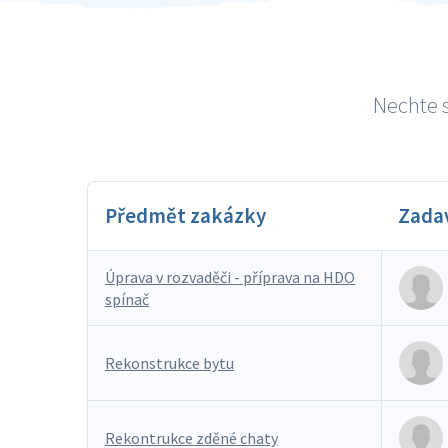
Nechte s
Předmět zakázky
Zada
Úprava v rozvaděči - příprava na HDO
spínač
Rekonstrukce bytu
Rekontrukce zděné chaty