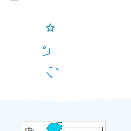
Ověření šikulové
Odměna po práci
Za 2 minuty