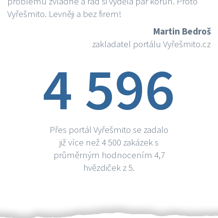
problému zvládne a rád si vydělá par korun. Proto
Vyřešmito. Levněji a bez firem!
Martin Bedroš
zakladatel portálu Vyřešmito.cz
4 596
Přes portál Vyřešmito se zadalo
již více než 4 500 zakázek s
průměrným hodnocením 4,7
hvězdiček z 5.