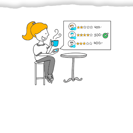
Krok III. - Hodnocení
Vybraný šikula vaše zadání po domluvě a v souladu s
jeho nabídkou vyřeší. Po splnění úkolu mu náleží
dohodnutá odměna. Zda proběhlo vše jak mělo, se