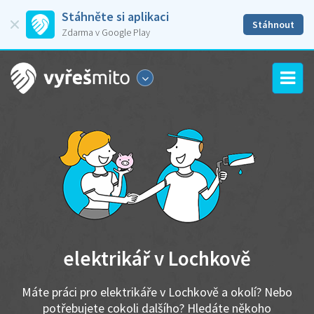
Stáhněte si aplikaci
Stáhnout
Zdarma v Google Play
elektrikář v Lochkově
Máte práci pro elektrikáře v Lochkově a okolí? Nebo
potřebujete cokoli dalšího? Hledáte někoho