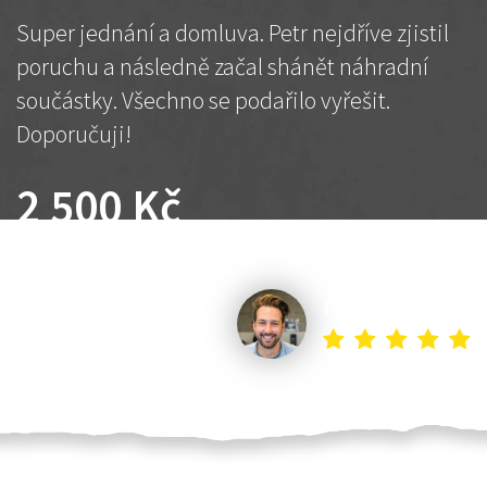
Super jednání a domluva. Petr nejdříve zjistil
poruchu a následně začal shánět náhradní
součástky. Všechno se podařilo vyřešit.
Doporučuji!
2 500 Kč
Dohodnutá cena
Petr K.