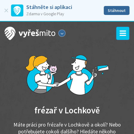
Stáhněte si aplikaci
Stáhnout
Zdarma v Google Play
frézař v Lochkově
Máte práci pro frézaře v Lochkově a okolí? Nebo
potřebujete cokoli dalšího? Hledáte někoho