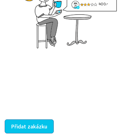
Krok III. - Hodnocení
Vybraný šikula vaše zadání po domluvě a v souladu s
jeho nabídkou vyřeší. Po splnění úkolu mu náleží
dohodnutá odměna. Zda proběhlo vše jak mělo, se
ostatní dozví z vašeho vzájemného hodnocení. A
máte vyřešeno :-)
Přidat zakázku