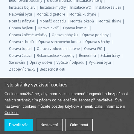
Betonování podlahy
Broušení parket
Instalace antény
Instalace bojleru
Instalace myčky
Instalace WC
Instalace žaluzií
Malování bytu
Montáž digestoře
Montáž kuchyně
Montáž nábytku
Montáž odpadu
Montáž okapů
Montáž skříně
Oprava bojleru
Oprava dveří
Oprava komínu
Oprava kožené sedačky
Oprava nábytku
Oprava podlahy
Oprava schodů
Oprava sprchového koutu
Oprava střechy
Oprava topení
Oprava vodovodní baterie
Oprava WC
Oprava žaluzií
Rekonstrukce koupelny
Řemeslníci
Sekání trávy
Stěhování
Úpravy oděvů
Vyčištění odpadu
Vyklízení bytu
Zapojení pračky
Bezpečnost dětí
Tyto stránky využívají cookies
Cookies používáme, abychom zajistili správné fungování a bezpečnost
Součást skupiny
našich stránek, tím pádem co nejlepší zkušenost při návštěvě. Svá
nastavení cookies můžete později kdykoliv změnit.
Další informace o
Cookies
Povolit vše
Nastavení
Odmítnout