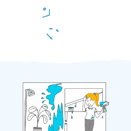
Odměna po práci
Za 2 minuty