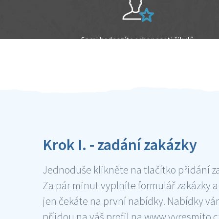
Sami hodnotíte schopnosti šikulů
Ověření šikulové
Krok I. - zadání zakázky
Jednoduše klikněte na tlačítko přidání z
Za pár minut vyplníte formulář zakázky a
jen čekáte na první nabídky. Nabídky v
příjdou na váš profil na www.vyresmito.cz