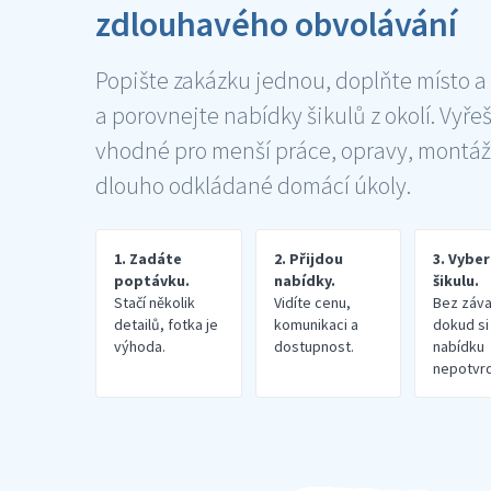
zdlouhavého obvolávání
Popište zakázku jednou, doplňte místo a
a porovnejte nabídky šikulů z okolí. Vyře
vhodné pro menší práce, opravy, montáž
dlouho odkládané domácí úkoly.
1. Zadáte
2. Přijdou
3. Vybe
poptávku.
nabídky.
šikulu.
Stačí několik
Vidíte cenu,
Bez záva
detailů, fotka je
komunikaci a
dokud si
výhoda.
dostupnost.
nabídku
nepotvrd