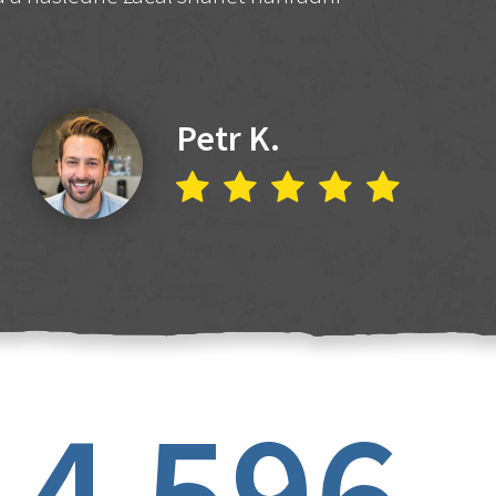
Petr K.
4 596