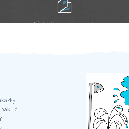
Práci hradíte po výkonu na místě
Odměna po práci
akázky.
 pak už
ám
 ,