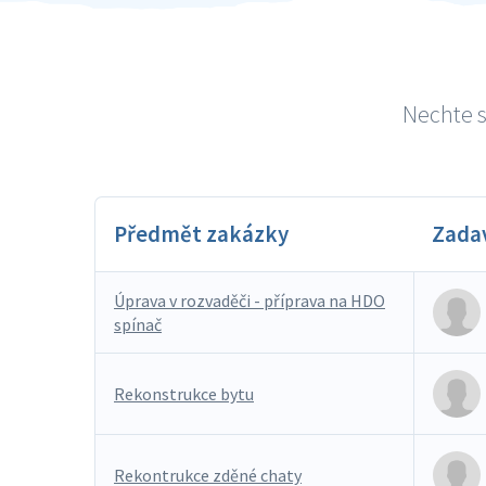
Nechte s
Předmět zakázky
Zada
Úprava v rozvaděči - příprava na HDO
spínač
Rekonstrukce bytu
Rekontrukce zděné chaty