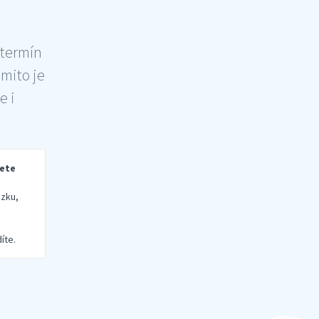
 termín
šmito je
e i
rete
zku,
íte.