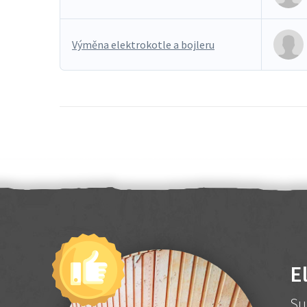
Výměna elektrokotle a bojleru
E
Su