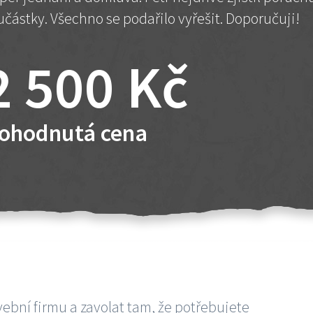
učástky. Všechno se podařilo vyřešit. Doporučuji!
2 500 Kč
ohodnutá cena
vební firmu a zavolat tam, že potřebujete