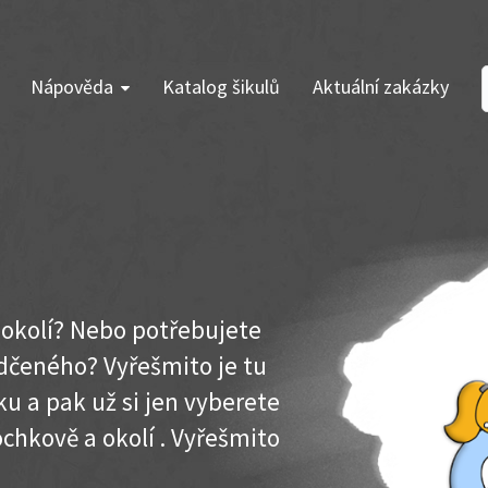
Nápověda
Katalog šikulů
Aktuální zakázky
 okolí? Nebo potřebujete
dčeného? Vyřešmito je tu
u a pak už si jen vyberete
ochkově a okolí . Vyřešmito