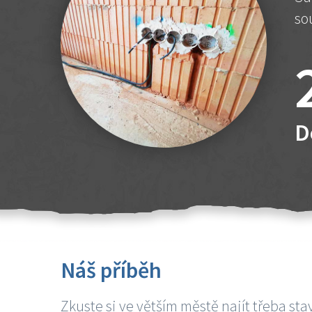
so
D
Náš příběh
Zkuste si ve větším městě najít třeba sta