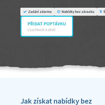
Zadání zdarma
Nabídky bez závazku
Š
PŘIDAT POPTÁVKU
v Lochkově a okolí
Jak získat nabídky bez