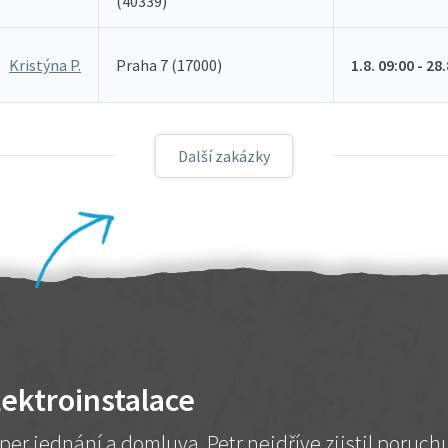
(40339)
Kristýna P.
Praha 7 (17000)
1.8. 09:00 - 28
Další zakázky
lektroinstalace
per jednání a domluva. Petr nejdříve zjistil poruc