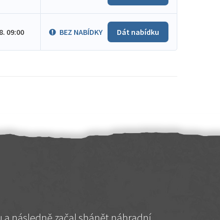
.8. 09:00
BEZ NABÍDKY
Dát nabídku
hu a následně začal shánět náhradní