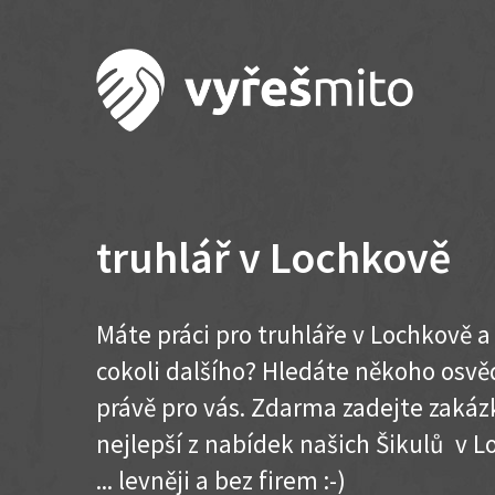
truhlář v Lochkově
Máte práci pro truhláře v Lochkově a
cokoli dalšího? Hledáte někoho osvě
právě pro vás. Zdarma zadejte zakázk
nejlepší z nabídek našich Šikulů v L
... levněji a bez firem :-)