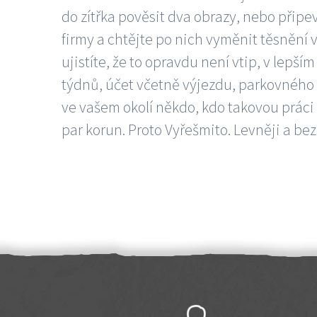
do zítřka pověsit dva obrazy, nebo připev
firmy a chtějte po nich vyměnit těsnění v
ujistíte, že to opravdu není vtip, v lepš
týdnů, účet včetně výjezdu, parkovného a
ve vašem okolí někdo, kdo takovou práci
par korun. Proto Vyřešmito. Levněji a bez