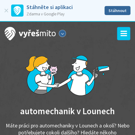
Stáhněte si aplikaci
Stáhnout
Zdarma v Google Play
automechanik v Lounech
Máte práci pro automechaniky v Lounech a okolí? Nebo
potřebujete cokoli dalšího? Hledáte někoho