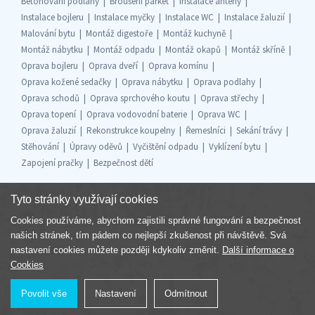
Betonování podlahy
Broušení parket
Instalace antény
Instalace bojleru
Instalace myčky
Instalace WC
Instalace žaluzií
Malování bytu
Montáž digestoře
Montáž kuchyně
Montáž nábytku
Montáž odpadu
Montáž okapů
Montáž skříně
Oprava bojleru
Oprava dveří
Oprava komínu
Oprava kožené sedačky
Oprava nábytku
Oprava podlahy
Oprava schodů
Oprava sprchového koutu
Oprava střechy
Oprava topení
Oprava vodovodní baterie
Oprava WC
Oprava žaluzií
Rekonstrukce koupelny
Řemeslníci
Sekání trávy
Stěhování
Úpravy oděvů
Vyčištění odpadu
Vyklízení bytu
Zapojení pračky
Bezpečnost dětí
Tyto stránky využívají cookies
Cookies používáme, abychom zajistili správné fungování a bezpečnost
Součást skupiny
našich stránek, tím pádem co nejlepší zkušenost při návštěvě. Svá
nastavení cookies můžete později kdykoliv změnit.
Další informace o
Cookies
Povolit vše
Nastavení
Odmítnout