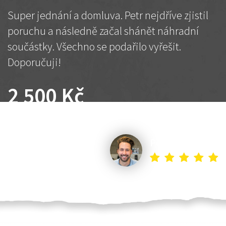
Super jednání a domluva. Petr nejdříve zjistil
poruchu a následně začal shánět náhradní
součástky. Všechno se podařilo vyřešit.
Doporučuji!
2 500 Kč
Dohodnutá cena
Petr K.