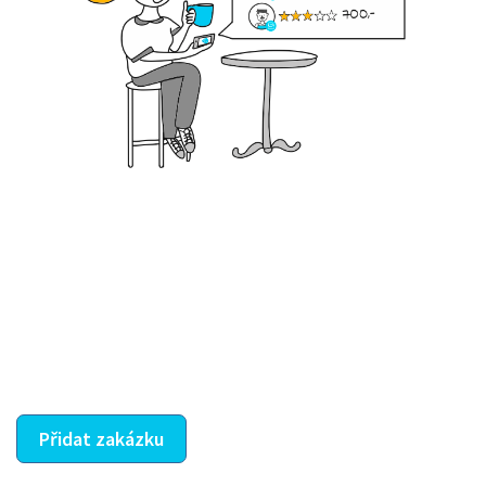
Krok III. - Hodnocení
Vybraný šikula vaše zadání po domluvě a v souladu s
jeho nabídkou vyřeší. Po splnění úkolu mu náleží
dohodnutá odměna. Zda proběhlo vše jak mělo, se
ostatní dozví z vašeho vzájemného hodnocení. A
máte vyřešeno :-)
Přidat zakázku