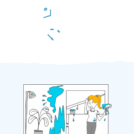
Odměna po práci
Za 2 minuty