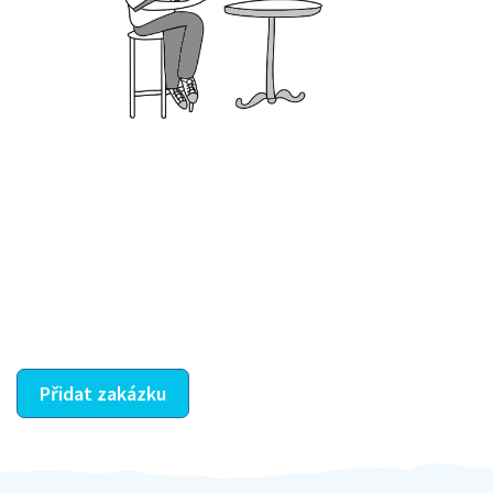
Krok III. - Hodnocení
Vybraný šikula vaše zadání po domluvě a v souladu s
jeho nabídkou vyřeší. Po splnění úkolu mu náleží
dohodnutá odměna. Zda proběhlo vše jak mělo, se
ostatní dozví z vašeho vzájemného hodnocení. A
máte vyřešeno :-)
Přidat zakázku