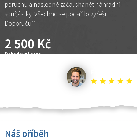
poruchu a následně začal shánět náhradní
součástky. Všechno se podařilo vyřešit.
Doporučuji!
2 500 Kč
Dohodnutá cena
Petr K.
Náš příběh