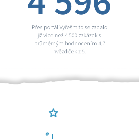
4 596
Přes portál Vyřešmito se zadalo
již více než 4 500 zakázek s
průměrným hodnocením 4,7
hvězdiček z 5.
Ověření šikulové
Odměna po práci