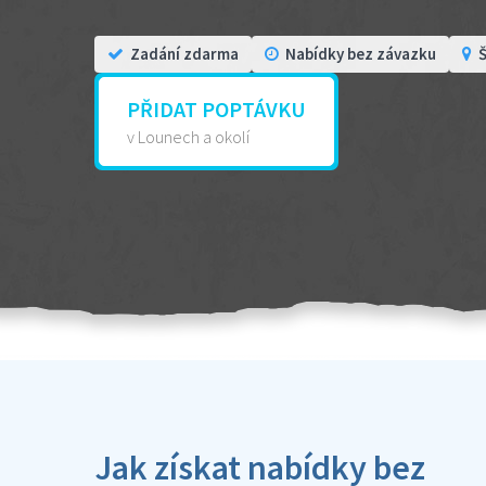
Zadání zdarma
Nabídky bez závazku
Š
PŘIDAT POPTÁVKU
v Lounech a okolí
Jak získat nabídky bez