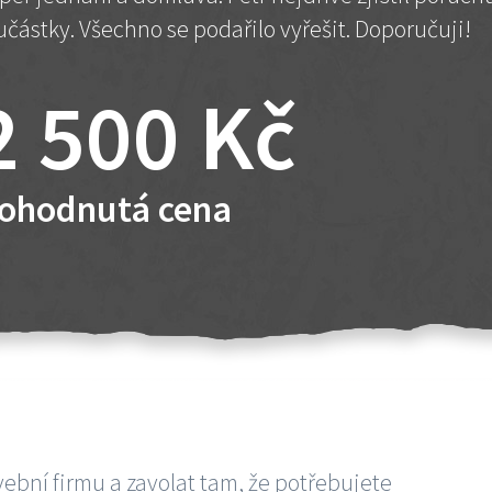
učástky. Všechno se podařilo vyřešit. Doporučuji!
2 500 Kč
ohodnutá cena
vební firmu a zavolat tam, že potřebujete