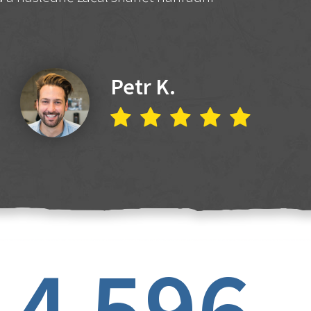
Petr K.
4 596