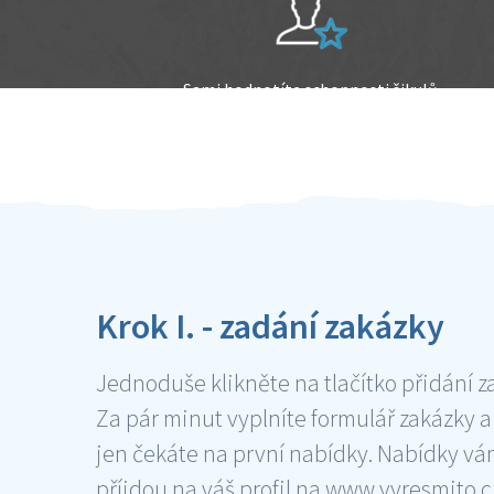
Sami hodnotíte schopnosti šikulů
Ověření šikulové
Krok I. - zadání zakázky
Jednoduše klikněte na tlačítko přidání z
Za pár minut vyplníte formulář zakázky a
jen čekáte na první nabídky. Nabídky v
příjdou na váš profil na www.vyresmito.cz