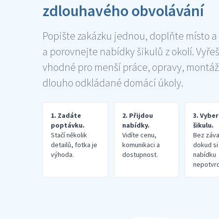
zdlouhavého obvolávání
Popište zakázku jednou, doplňte místo a
a porovnejte nabídky šikulů z okolí. Vyře
vhodné pro menší práce, opravy, montáž
dlouho odkládané domácí úkoly.
1. Zadáte
2. Přijdou
3. Vybe
poptávku.
nabídky.
šikulu.
Stačí několik
Vidíte cenu,
Bez záva
detailů, fotka je
komunikaci a
dokud si
výhoda.
dostupnost.
nabídku
nepotvrd