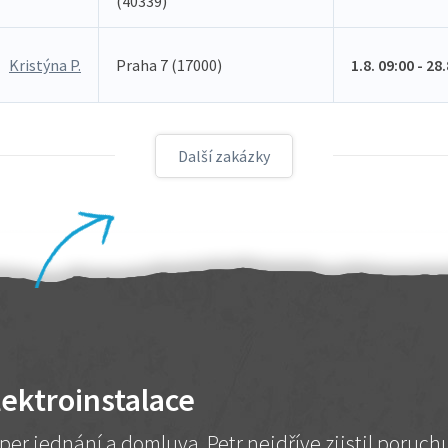
(40339)
Kristýna P.
Praha 7 (17000)
1.8. 09:00 - 28
Další zakázky
lektroinstalace
per jednání a domluva. Petr nejdříve zjistil poruc