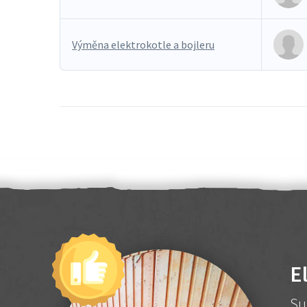
Výměna elektrokotle a bojleru
E
Su