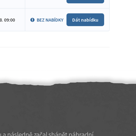
.8. 09:00
BEZ NABÍDKY
Dát nabídku
hu a následně začal shánět náhradní