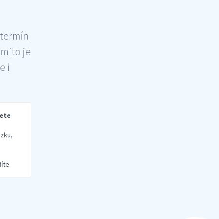
 termín
šmito je
e i
rete
zku,
íte.