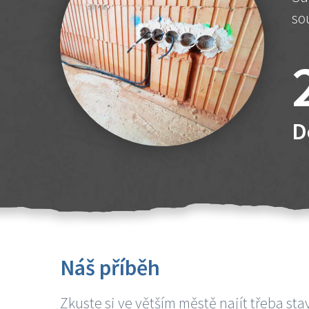
so
D
Náš příběh
Zkuste si ve větším městě najít třeba sta