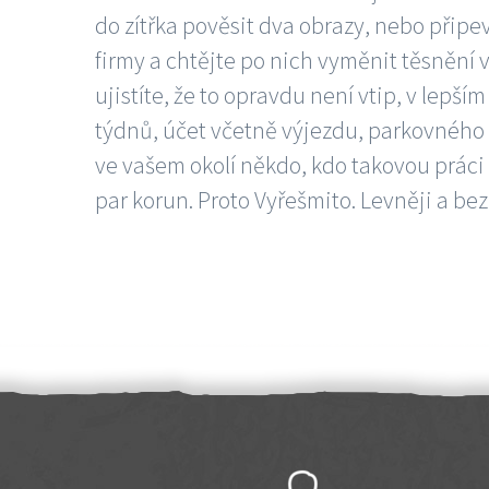
do zítřka pověsit dva obrazy, nebo připev
firmy a chtějte po nich vyměnit těsnění v
ujistíte, že to opravdu není vtip, v lepš
týdnů, účet včetně výjezdu, parkovného a
ve vašem okolí někdo, kdo takovou práci
par korun. Proto Vyřešmito. Levněji a bez