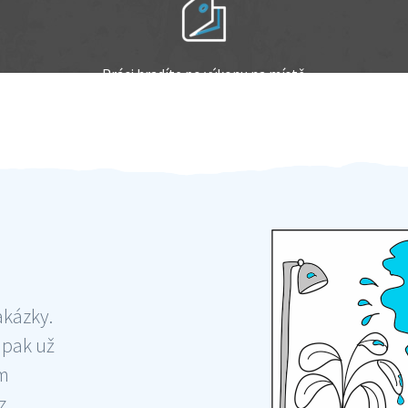
Práci hradíte po výkonu na místě
Odměna po práci
akázky.
 pak už
ám
 ,