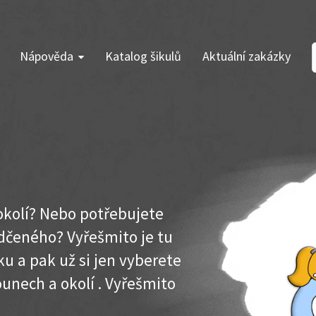
Nápověda
Katalog šikulů
Aktuální zakázky
 okolí? Nebo potřebujete
dčeného? Vyřešmito je tu
u a pak už si jen vyberete
ounech a okolí . Vyřešmito