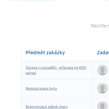
Nechte s
Předmět zakázky
Zada
Úprava v rozvaděči - příprava na HDO
spínač
Rekonstrukce bytu
Rekontrukce zděné chaty