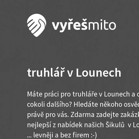
truhlář v Lounech
Máte práci pro truhláře v Lounech a
cokoli dalšího? Hledáte někoho osvě
právě pro vás. Zdarma zadejte zakázk
nejlepší z nabídek našich Šikulů v L
... levněji a bez firem :-)