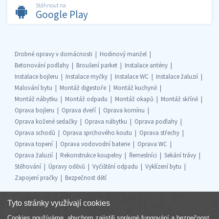
Stáhnout na
Google Play
Drobné opravy v domácnosti
Hodinový manžel
Betonování podlahy
Broušení parket
Instalace antény
Instalace bojleru
Instalace myčky
Instalace WC
Instalace žaluzií
Malování bytu
Montáž digestoře
Montáž kuchyně
Montáž nábytku
Montáž odpadu
Montáž okapů
Montáž skříně
Oprava bojleru
Oprava dveří
Oprava komínu
Oprava kožené sedačky
Oprava nábytku
Oprava podlahy
Oprava schodů
Oprava sprchového koutu
Oprava střechy
Oprava topení
Oprava vodovodní baterie
Oprava WC
Oprava žaluzií
Rekonstrukce koupelny
Řemeslníci
Sekání trávy
Stěhování
Úpravy oděvů
Vyčištění odpadu
Vyklízení bytu
Zapojení pračky
Bezpečnost dětí
Tyto stránky využívají cookies
Cookies používáme, abychom zajistili správné fungování a bezpečnost