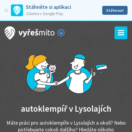
Stáhněte si aplikaci
Stáhnout
Zdarma v Google Play
autoklempíř v Lysolajích
Máte práci pro autoklempíře v Lysolajích a okolí? Nebo
potřebujete cokoli dalšího? Hledáte někoho