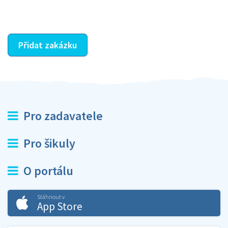
ostatní dozví z vašeho vzájemného hodnocení. A
máte vyřešeno :-)
Přidat zakázku
Pro zadavatele
Pro šikuly
O portálu
Stáhnout v
App Store