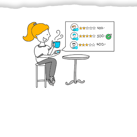
Krok III. - Hodnocení
Vybraný šikula vaše zadání po domluvě a v souladu s
jeho nabídkou vyřeší. Po splnění úkolu mu náleží
dohodnutá odměna. Zda proběhlo vše jak mělo, se