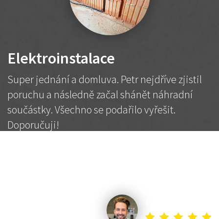
Elektroinstalace
Super jednání a domluva. Petr nejdříve zjistil
poruchu a následně začal shánět náhradní
součástky. Všechno se podařilo vyřešit.
Doporučuji!
2 500 Kč
Dohodnutá cena
Petr K.