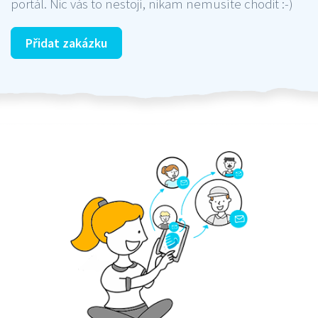
portál. Nic vás to nestojí, nikam nemusíte chodit :-)
Přidat zakázku