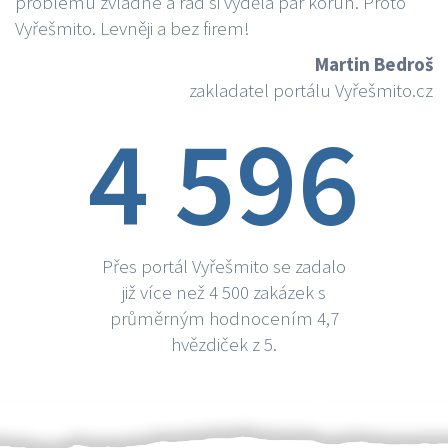
problému zvládne a rád si vydělá par korun. Proto
Vyřešmito. Levněji a bez firem!
Martin Bedroš
zakladatel portálu Vyřešmito.cz
4 596
Přes portál Vyřešmito se zadalo
již více než 4 500 zakázek s
průměrným hodnocením 4,7
hvězdiček z 5.