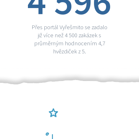
4 596
Přes portál Vyřešmito se zadalo
již více než 4 500 zakázek s
průměrným hodnocením 4,7
hvězdiček z 5.
Ověření šikulové
Odměna po práci