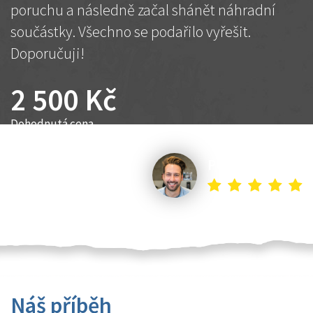
poruchu a následně začal shánět náhradní
součástky. Všechno se podařilo vyřešit.
Doporučuji!
2 500 Kč
Dohodnutá cena
Petr K.
Náš příběh