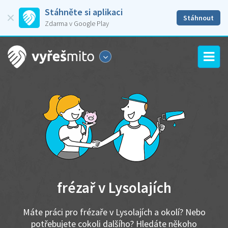
Stáhněte si aplikaci
Stáhnout
Zdarma v Google Play
frézař v Lysolajích
Máte práci pro frézaře v Lysolajích a okolí? Nebo
potřebujete cokoli dalšího? Hledáte někoho