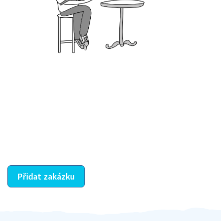
Krok III. - Hodnocení
Vybraný šikula vaše zadání po domluvě a v souladu s
jeho nabídkou vyřeší. Po splnění úkolu mu náleží
dohodnutá odměna. Zda proběhlo vše jak mělo, se
ostatní dozví z vašeho vzájemného hodnocení. A
máte vyřešeno :-)
Přidat zakázku