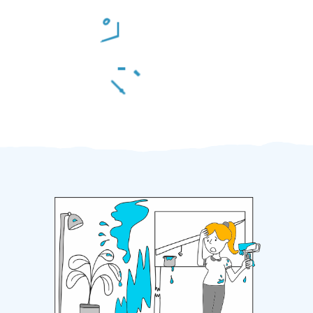
Odměna po práci
Za 2 minuty