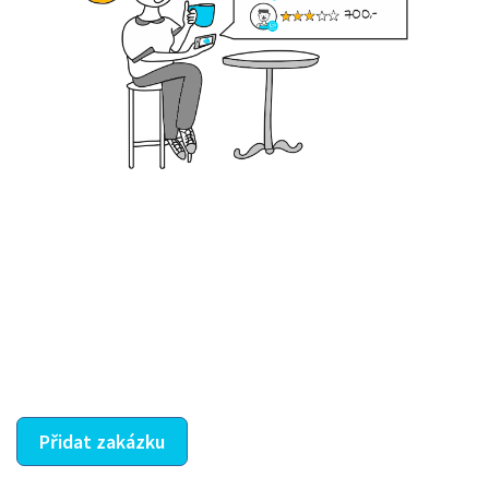
Krok III. - Hodnocení
Vybraný šikula vaše zadání po domluvě a v souladu s
jeho nabídkou vyřeší. Po splnění úkolu mu náleží
dohodnutá odměna. Zda proběhlo vše jak mělo, se
ostatní dozví z vašeho vzájemného hodnocení. A
máte vyřešeno :-)
Přidat zakázku