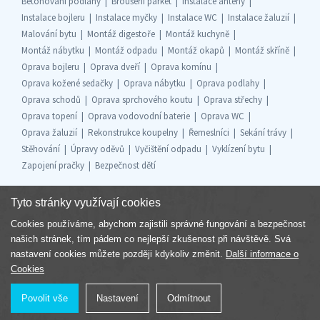
Betonování podlahy
Broušení parket
Instalace antény
Instalace bojleru
Instalace myčky
Instalace WC
Instalace žaluzií
Malování bytu
Montáž digestoře
Montáž kuchyně
Montáž nábytku
Montáž odpadu
Montáž okapů
Montáž skříně
Oprava bojleru
Oprava dveří
Oprava komínu
Oprava kožené sedačky
Oprava nábytku
Oprava podlahy
Oprava schodů
Oprava sprchového koutu
Oprava střechy
Oprava topení
Oprava vodovodní baterie
Oprava WC
Oprava žaluzií
Rekonstrukce koupelny
Řemeslníci
Sekání trávy
Stěhování
Úpravy oděvů
Vyčištění odpadu
Vyklízení bytu
Zapojení pračky
Bezpečnost dětí
Tyto stránky využívají cookies
Cookies používáme, abychom zajistili správné fungování a bezpečnost
Součást skupiny
našich stránek, tím pádem co nejlepší zkušenost při návštěvě. Svá
nastavení cookies můžete později kdykoliv změnit.
Další informace o
Cookies
Povolit vše
Nastavení
Odmítnout