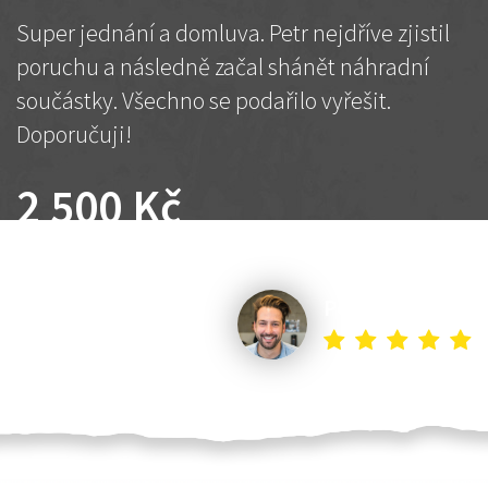
Super jednání a domluva. Petr nejdříve zjistil
poruchu a následně začal shánět náhradní
součástky. Všechno se podařilo vyřešit.
Doporučuji!
2 500 Kč
Dohodnutá cena
Petr K.