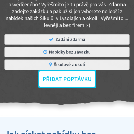
osvědčeného? Vyřešmito je tu právě pro vás. Zdarma
zadejte zakázku a pak už si jen vyberete nejlepší z
nabídek našich Šikulů v Lysolajích a okolí . Vyřešmito ...
levněji a bez firem :-)
Zadání zdarma
Nabídky bez závazku
Šikulové z okolí
PŘIDAT POPTÁVKU