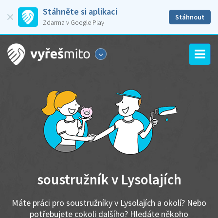
Stáhněte si aplikaci
Stáhnout
Zdarma v Google Play
soustružník v Lysolajích
Máte práci pro soustružníky v Lysolajích a okolí? Nebo
potřebujete cokoli dalšího? Hledáte někoho