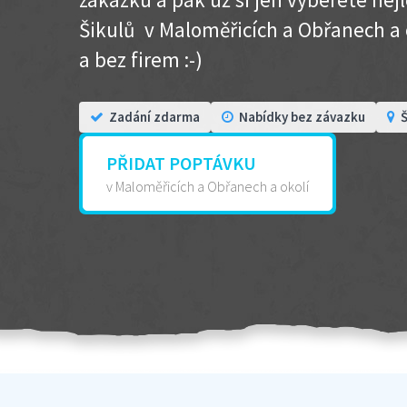
Šikulů v Maloměřicích a Obřanech a ok
a bez firem :-)
Zadání zdarma
Nabídky bez závazku
Š
PŘIDAT POPTÁVKU
v Maloměřicích a Obřanech a okolí