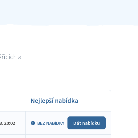
řicích a
Nejlepší nabídka
.8. 20:02
BEZ NABÍDKY
Dát nabídku