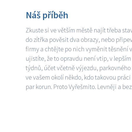
Náš příběh
Zkuste si ve větším městě najít třeba sta
do zítřka pověsit dva obrazy, nebo připev
firmy a chtějte po nich vyměnit těsnění v
ujistíte, že to opravdu není vtip, v lepš
týdnů, účet včetně výjezdu, parkovného a
ve vašem okolí někdo, kdo takovou práci
par korun. Proto Vyřešmito. Levněji a bez