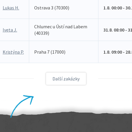
Lukas H.
Ostrava 3 (70300)
1.8. 00:00 - 30
Chlumec u Ústí nad Labem
Iveta J.
31.8. 08:00 - 3
(40339)
Kristýna P.
Praha 7 (17000)
1.8. 09:00 - 28
Další zakázky