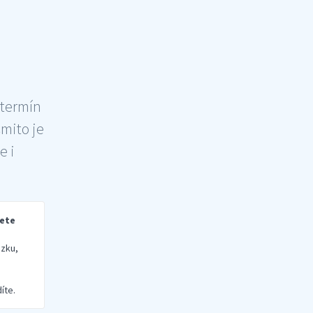
 termín
šmito je
e i
rete
zku,
íte.