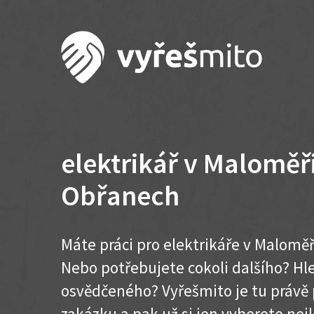
elektrikář v Maloměř
Obřanech
Máte práci pro elektrikáře v Maloměř
Nebo potřebujete cokoli dalšího? H
osvědčeného? Vyřešmito je tu právě 
zakázku a pak už si jen vyberete nej