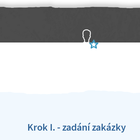
Sami hodnotíte schopnosti šikulů
Ověření šikulové
Krok I. - zadání zakázky