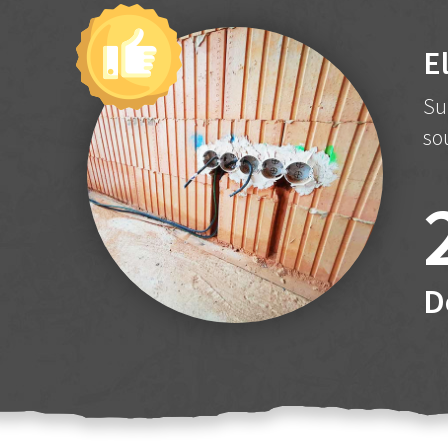
E
Su
so
D