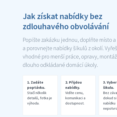
Jak získat nabídky bez
zdlouhavého obvolávání
Popište zakázku jednou, doplňte místo a
a porovnejte nabídky šikulů z okolí. Vyře
vhodné pro menší práce, opravy, montáž
dlouho odkládané domácí úkoly.
1. Zadáte
2. Přijdou
3. Vybe
poptávku.
nabídky.
šikulu.
Stačí několik
Vidíte cenu,
Bez záva
detailů, fotka je
komunikaci a
dokud si
výhoda.
dostupnost.
nabídku
nepotvrd