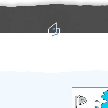
Práci hradíte po výkonu na místě
Odměna po práci