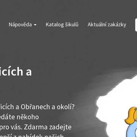
Nápověda
Katalog šikulů
Aktuální zakázky
icích a
icích a Obřanech a okolí?
ledáte někoho
pro vás. Zdarma zadejte
lepší z nabídek našich