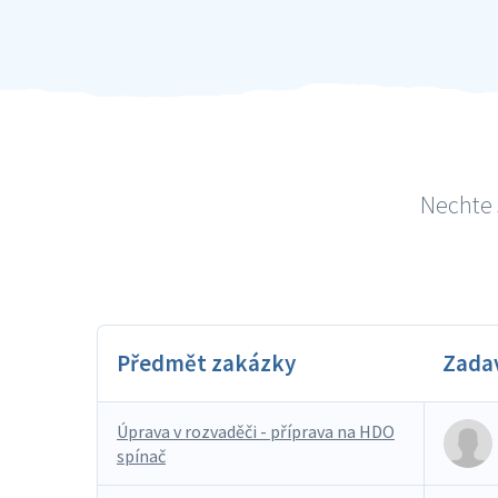
Nechte 
Předmět zakázky
Zada
Úprava v rozvaděči - příprava na HDO
spínač