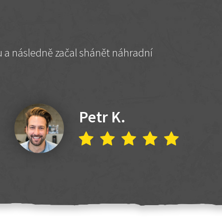
hu a následně začal shánět náhradní
Petr K.