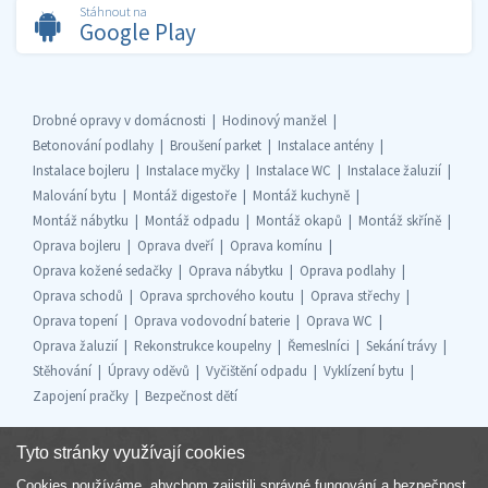
Stáhnout na
Google Play
Drobné opravy v domácnosti
Hodinový manžel
Betonování podlahy
Broušení parket
Instalace antény
Instalace bojleru
Instalace myčky
Instalace WC
Instalace žaluzií
Malování bytu
Montáž digestoře
Montáž kuchyně
Montáž nábytku
Montáž odpadu
Montáž okapů
Montáž skříně
Oprava bojleru
Oprava dveří
Oprava komínu
Oprava kožené sedačky
Oprava nábytku
Oprava podlahy
Oprava schodů
Oprava sprchového koutu
Oprava střechy
Oprava topení
Oprava vodovodní baterie
Oprava WC
Oprava žaluzií
Rekonstrukce koupelny
Řemeslníci
Sekání trávy
Stěhování
Úpravy oděvů
Vyčištění odpadu
Vyklízení bytu
Zapojení pračky
Bezpečnost dětí
Tyto stránky využívají cookies
Cookies používáme, abychom zajistili správné fungování a bezpečnost