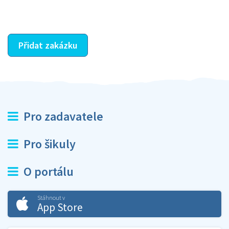
ostatní dozví z vašeho vzájemného hodnocení. A
máte vyřešeno :-)
Přidat zakázku
Pro zadavatele
Pro šikuly
O portálu
Stáhnout v
App Store