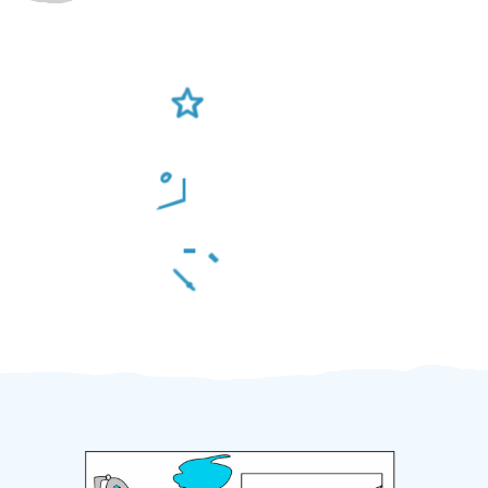
Ověření šikulové
Odměna po práci
Za 2 minuty