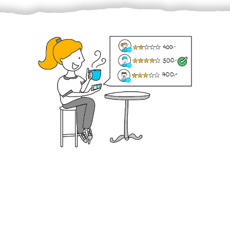
Krok III. - Hodnocení
Vybraný šikula vaše zadání po domluvě a v souladu s
jeho nabídkou vyřeší. Po splnění úkolu mu náleží
dohodnutá odměna. Zda proběhlo vše jak mělo, se