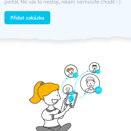
portál. Nic vás to nestojí, nikam nemusíte chodit :-)
Přidat zakázku