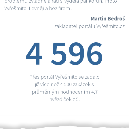
problému zvládne a rád si vydělá par korun. Proto
Vyřešmito. Levněji a bez firem!
Martin Bedroš
zakladatel portálu Vyřešmito.cz
4 596
Přes portál Vyřešmito se zadalo
již více než 4 500 zakázek s
průměrným hodnocením 4,7
hvězdiček z 5.