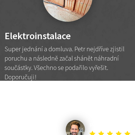
Elektroinstalace
Super jednání a domluva. Petr nejdříve zjistil
poruchu a následně začal shánět náhradní
součástky. Všechno se podařilo vyřešit.
Doporučuji!
2 500 Kč
Dohodnutá cena
Petr K.