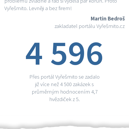
problému zvládne a rád si vydělá par korun. Proto
Vyřešmito. Levněji a bez firem!
Martin Bedroš
zakladatel portálu Vyřešmito.cz
4 596
Přes portál Vyřešmito se zadalo
již více než 4 500 zakázek s
průměrným hodnocením 4,7
hvězdiček z 5.