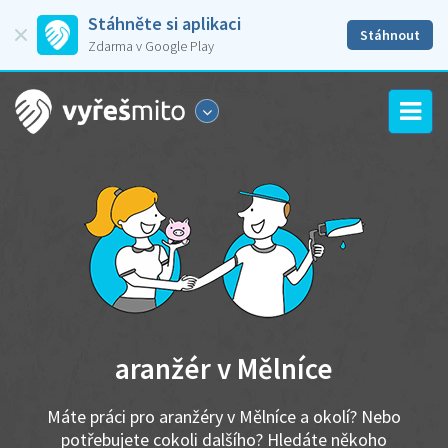
Stáhněte si aplikaci
Stáhnout
Zdarma v Google Play
aranžér v Mělníce
Máte práci pro aranžéry v Mělníce a okolí? Nebo
potřebujete cokoli dalšího? Hledáte někoho