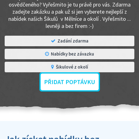
osvědčeného? Vyřešmito je tu právě pro vás. Zdarma
zadejte zakázku a pak už si jen vyberete nejlepší z
nabídek našich Šikulů v Mělníce a okolí . Vyřešmito ...
levněji a bez firem :-)
Zadání zdarma
Nabídky bez závazku
Šikulové z okolí
PŘIDAT POPTÁVKU