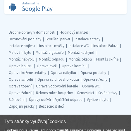
Stáhnout na
Google Play
Drobné opravy v domácnosti
Hodinový manžel
Betonování podlahy
Broušení parket
Instalace antény
Instalace bojleru
Instalace myčky
Instalace WC
Instalace žaluzií
Malování bytu
Montáž digestoře
Montáž kuchyně
Montáž nábytku
Montáž odpadu
Montáž okapů
Montáž skříně
Oprava bojleru
Oprava dveří
Oprava komínu
Oprava kožené sedačky
Oprava nábytku
Oprava podlahy
Oprava schodů
Oprava sprchového koutu
Oprava střechy
Oprava topení
Oprava vodovodní baterie
Oprava WC
Oprava žaluzií
Rekonstrukce koupelny
Řemeslníci
Sekání trávy
Stěhování
Úpravy oděvů
Vyčištění odpadu
Vyklízení bytu
Zapojení pračky
Bezpečnost dětí
Tyto stránky využívají cookies
Cookies používáme, abychom zajistili správné fungování a bezpečnost