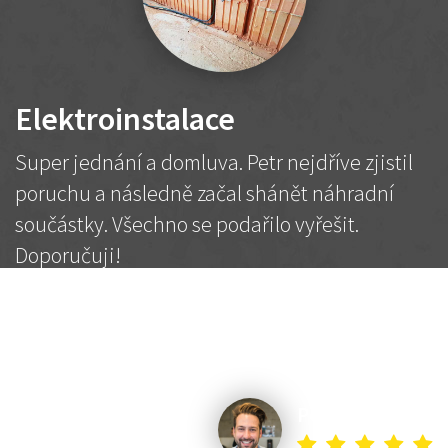
Elektroinstalace
Super jednání a domluva. Petr nejdříve zjistil
poruchu a následně začal shánět náhradní
součástky. Všechno se podařilo vyřešit.
Doporučuji!
2 500 Kč
Dohodnutá cena
Petr K.