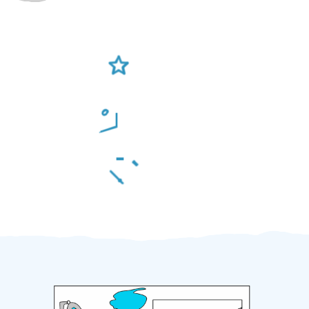
Ověření šikulové
Odměna po práci
Za 2 minuty