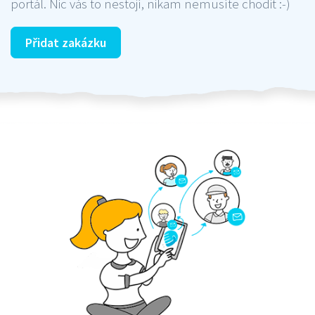
portál. Nic vás to nestojí, nikam nemusíte chodit :-)
Přidat zakázku