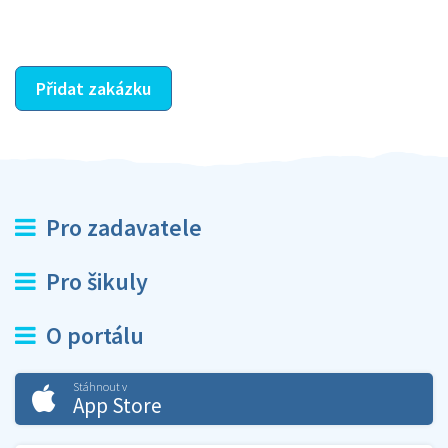
ostatní dozví z vašeho vzájemného hodnocení. A
máte vyřešeno :-)
Přidat zakázku
Pro zadavatele
Pro šikuly
O portálu
Stáhnout v
App Store