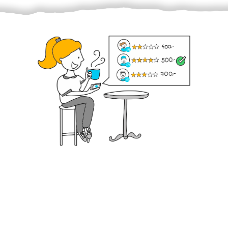
Krok III. - Hodnocení
Vybraný šikula vaše zadání po domluvě a v souladu s
jeho nabídkou vyřeší. Po splnění úkolu mu náleží
dohodnutá odměna. Zda proběhlo vše jak mělo, se