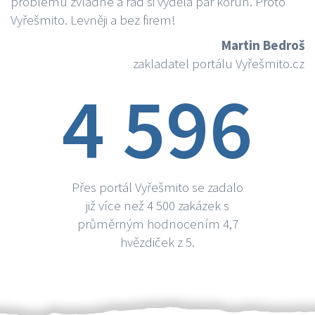
problému zvládne a rád si vydělá par korun. Proto
Vyřešmito. Levněji a bez firem!
Martin Bedroš
zakladatel portálu Vyřešmito.cz
4 596
Přes portál Vyřešmito se zadalo
již více než 4 500 zakázek s
průměrným hodnocením 4,7
hvězdiček z 5.