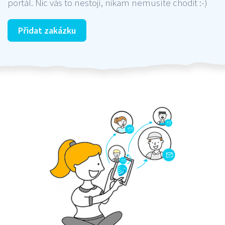
portál. Nic vás to nestojí, nikam nemusíte chodit :-)
Přidat zakázku