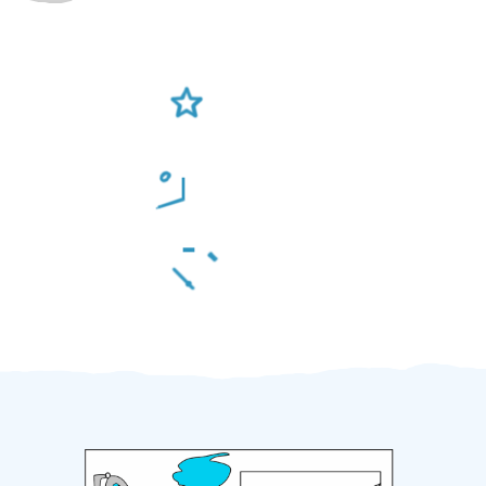
Ověření šikulové
Odměna po práci
Za 2 minuty