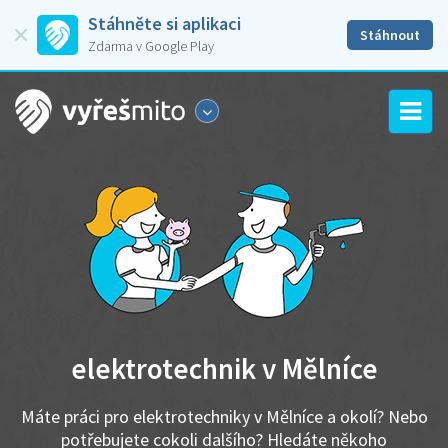
Stáhněte si aplikaci
Stáhnout
Zdarma v Google Play
elektrotechnik v Mělníce
Máte práci pro elektrotechniky v Mělníce a okolí? Nebo
potřebujete cokoli dalšího? Hledáte někoho