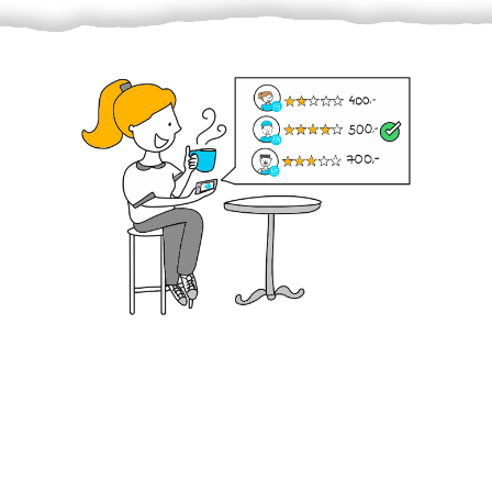
Krok III. - Hodnocení
Vybraný šikula vaše zadání po domluvě a v souladu s
jeho nabídkou vyřeší. Po splnění úkolu mu náleží
dohodnutá odměna. Zda proběhlo vše jak mělo, se