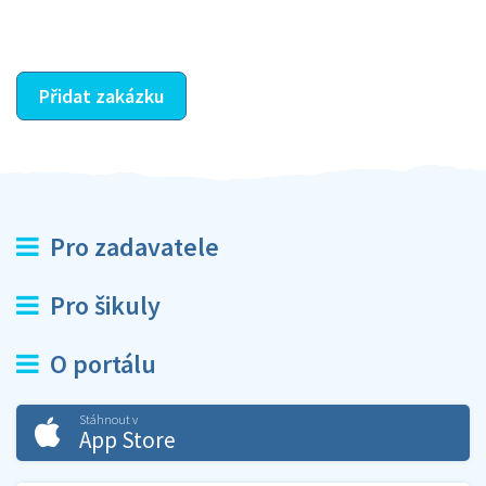
ostatní dozví z vašeho vzájemného hodnocení. A
máte vyřešeno :-)
Přidat zakázku
Pro zadavatele
Pro šikuly
O portálu
Stáhnout v
App Store