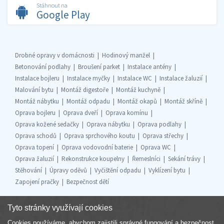
Stáhnout na
Google Play
Drobné opravy v domácnosti
Hodinový manžel
Betonování podlahy
Broušení parket
Instalace antény
Instalace bojleru
Instalace myčky
Instalace WC
Instalace žaluzií
Malování bytu
Montáž digestoře
Montáž kuchyně
Montáž nábytku
Montáž odpadu
Montáž okapů
Montáž skříně
Oprava bojleru
Oprava dveří
Oprava komínu
Oprava kožené sedačky
Oprava nábytku
Oprava podlahy
Oprava schodů
Oprava sprchového koutu
Oprava střechy
Oprava topení
Oprava vodovodní baterie
Oprava WC
Oprava žaluzií
Rekonstrukce koupelny
Řemeslníci
Sekání trávy
Stěhování
Úpravy oděvů
Vyčištění odpadu
Vyklízení bytu
Zapojení pračky
Bezpečnost dětí
Tyto stránky využívají cookies
Cookies používáme, abychom zajistili správné fungování a bezpečnost