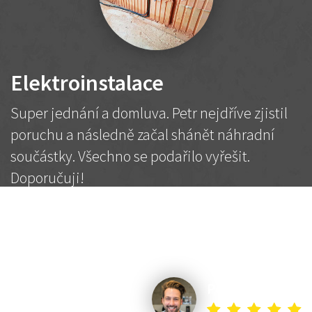
Elektroinstalace
Super jednání a domluva. Petr nejdříve zjistil
poruchu a následně začal shánět náhradní
součástky. Všechno se podařilo vyřešit.
Doporučuji!
2 500 Kč
Dohodnutá cena
Petr K.