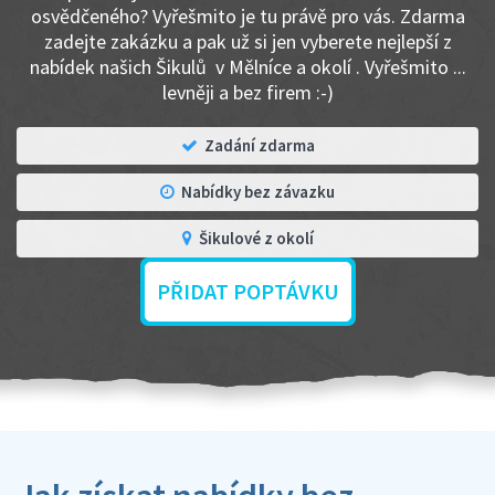
osvědčeného? Vyřešmito je tu právě pro vás. Zdarma
zadejte zakázku a pak už si jen vyberete nejlepší z
nabídek našich Šikulů v Mělníce a okolí . Vyřešmito ...
levněji a bez firem :-)
Zadání zdarma
Nabídky bez závazku
Šikulové z okolí
PŘIDAT POPTÁVKU