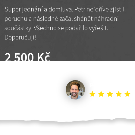
Super jednání a domluva. Petr nejdříve zjistil
poruchu a následně začal shánět náhradní
součástky. Všechno se podařilo vyřešit.
Doporučuji!
2 500 Kč
Dohodnutá cena
Petr K.