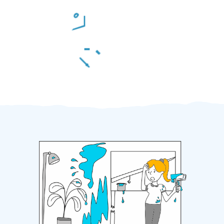
Odměna po práci
Za 2 minuty