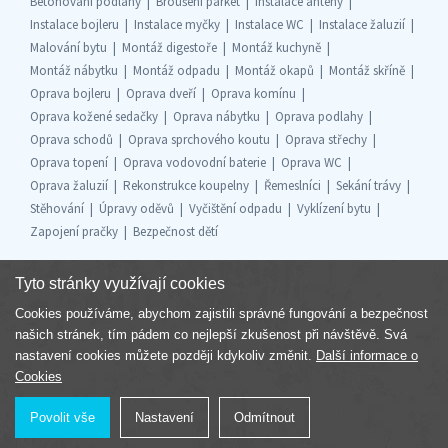
Betonování podlahy
Broušení parket
Instalace antény
Instalace bojleru
Instalace myčky
Instalace WC
Instalace žaluzií
Malování bytu
Montáž digestoře
Montáž kuchyně
Montáž nábytku
Montáž odpadu
Montáž okapů
Montáž skříně
Oprava bojleru
Oprava dveří
Oprava komínu
Oprava kožené sedačky
Oprava nábytku
Oprava podlahy
Oprava schodů
Oprava sprchového koutu
Oprava střechy
Oprava topení
Oprava vodovodní baterie
Oprava WC
Oprava žaluzií
Rekonstrukce koupelny
Řemeslníci
Sekání trávy
Stěhování
Úpravy oděvů
Vyčištění odpadu
Vyklízení bytu
Zapojení pračky
Bezpečnost dětí
Tyto stránky využívají cookies
Cookies používáme, abychom zajistili správné fungování a bezpečnost
Součást skupiny
našich stránek, tím pádem co nejlepší zkušenost při návštěvě. Svá
nastavení cookies můžete později kdykoliv změnit.
Další informace o
Cookies
Povolit vše
Nastavení
Odmítnout