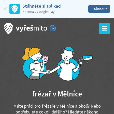
Stáhněte si aplikaci
Stáhnout
Zdarma v Google Play
frézař v Mělníce
Máte práci pro frézaře v Mělníce a okolí? Nebo
potřebujete cokoli dalšího? Hledáte někoho