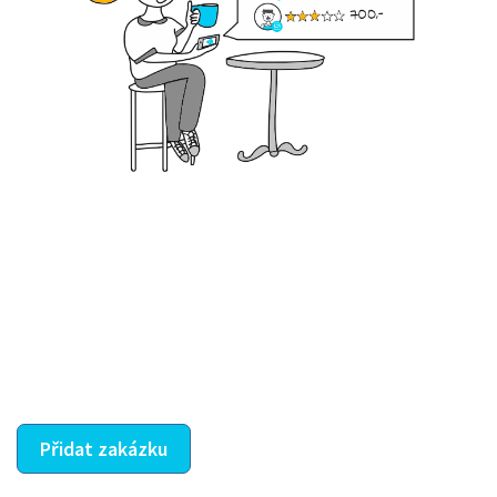
Krok III. - Hodnocení
Vybraný šikula vaše zadání po domluvě a v souladu s
jeho nabídkou vyřeší. Po splnění úkolu mu náleží
dohodnutá odměna. Zda proběhlo vše jak mělo, se
ostatní dozví z vašeho vzájemného hodnocení. A
máte vyřešeno :-)
Přidat zakázku