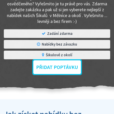
osvědčeného? Vyřešmito je tu právě pro vás. Zdarma
zadejte zakázku a pak už si jen vyberete nejlepší z
nabídek našich Šikulů v Mělníce a okolí . Vyřešmito ...
levněji a bez firem :-)
Zadání zdarma
Nabídky bez závazku
Šikulové z okolí
PŘIDAT POPTÁVKU