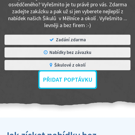
osvědčeného? Vyřešmito je tu právě pro vás. Zdarma
zadejte zakázku a pak už si jen vyberete nejlepší z
nabídek našich Šikulů v Mělníce a okolí . Vyřešmito ...
levněji a bez firem :-)
Zadání zdarma
Nabídky bez závazku
Šikulové z okolí
PŘIDAT POPTÁVKU