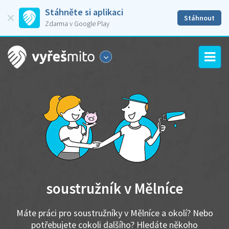
Stáhněte si aplikaci
Stáhnout
Zdarma v Google Play
soustružník v Mělníce
Máte práci pro soustružníky v Mělníce a okolí? Nebo
potřebujete cokoli dalšího? Hledáte někoho