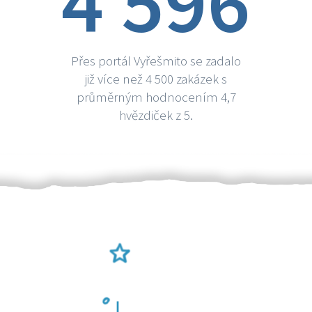
4 596
Přes portál Vyřešmito se zadalo
již více než 4 500 zakázek s
průměrným hodnocením 4,7
hvězdiček z 5.
Ověření šikulové
Odměna po práci