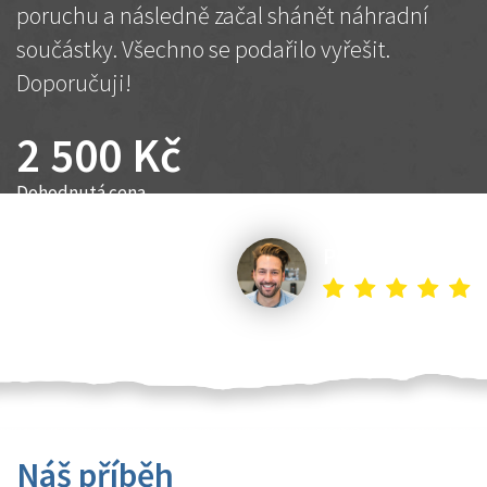
poruchu a následně začal shánět náhradní
součástky. Všechno se podařilo vyřešit.
Doporučuji!
2 500 Kč
Dohodnutá cena
Petr K.
Náš příběh