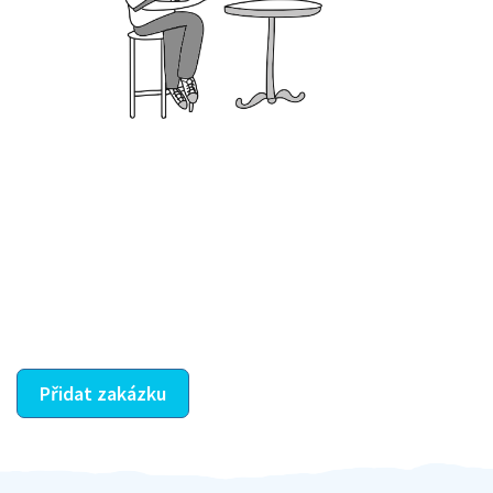
Krok III. - Hodnocení
Vybraný šikula vaše zadání po domluvě a v souladu s
jeho nabídkou vyřeší. Po splnění úkolu mu náleží
dohodnutá odměna. Zda proběhlo vše jak mělo, se
ostatní dozví z vašeho vzájemného hodnocení. A
máte vyřešeno :-)
Přidat zakázku