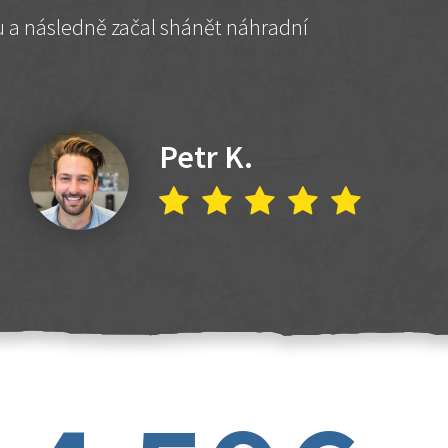
hu a následně začal shánět náhradní
Petr K.