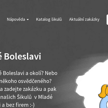
Nápověda
Katalog šikulů
Aktuální zakázky
 Boleslavi
 Boleslavi a okolí? Nebo
e někoho osvědčeného?
ma zadejte zakázku a pak
k našich Šikulů v Mladé
i a bez firem :-)