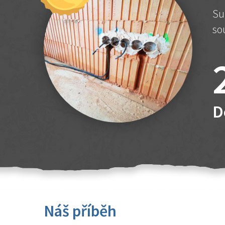
Su
so
D
Náš příběh