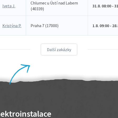
Chlumec u Ústí nad Labem
Iveta J.
31.8. 08:00 - 3
(40339)
Kristýna P.
Praha 7 (17000)
1.8. 09:00 - 28
Další zakázky
lektroinstalace