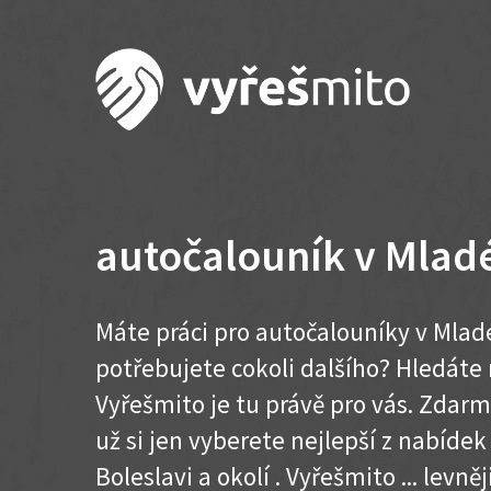
autočalouník v Mladé
Máte práci pro autočalouníky v Mladé
potřebujete cokoli dalšího? Hledát
Vyřešmito je tu právě pro vás. Zdar
už si jen vyberete nejlepší z nabíde
Boleslavi a okolí . Vyřešmito ... levněj