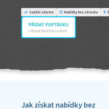
Zadání zdarma
Nabídky bez závazku
Š
PŘIDAT POPTÁVKU
v Mladé Boleslavi a okolí
Jak získat nabídky bez