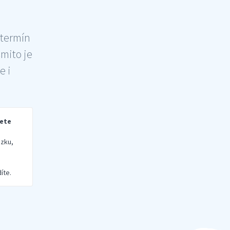
 termín
šmito je
e i
rete
zku,
íte.