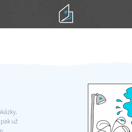
Práci hradíte po výkonu na místě
Odměna po práci
akázky.
 pak už
ám