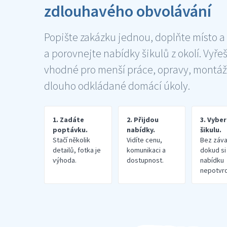
zdlouhavého obvolávání
Popište zakázku jednou, doplňte místo a
a porovnejte nabídky šikulů z okolí. Vyře
vhodné pro menší práce, opravy, montáž
dlouho odkládané domácí úkoly.
1. Zadáte
2. Přijdou
3. Vybe
poptávku.
nabídky.
šikulu.
Stačí několik
Vidíte cenu,
Bez záva
detailů, fotka je
komunikaci a
dokud si
výhoda.
dostupnost.
nabídku
nepotvrd