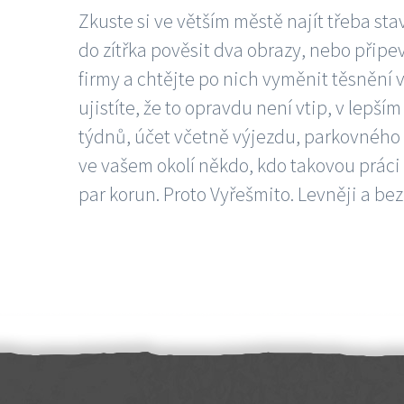
Zkuste si ve větším městě najít třeba sta
do zítřka pověsit dva obrazy, nebo připev
firmy a chtějte po nich vyměnit těsnění v
ujistíte, že to opravdu není vtip, v lepš
týdnů, účet včetně výjezdu, parkovného a
ve vašem okolí někdo, kdo takovou práci
par korun. Proto Vyřešmito. Levněji a bez