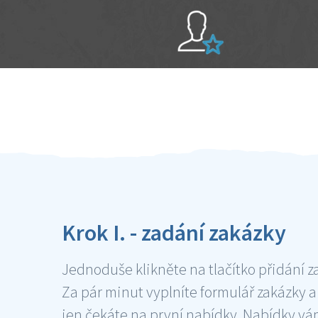
Sami hodnotíte schopnosti šikulů
Ověření šikulové
Krok I. - zadání zakázky
Jednoduše klikněte na tlačítko přidání z
Za pár minut vyplníte formulář zakázky a
jen čekáte na první nabídky. Nabídky v