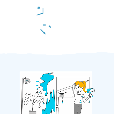
Odměna po práci
Za 2 minuty