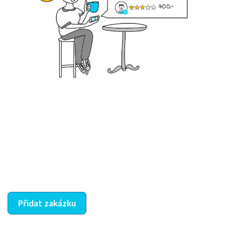
Krok III. - Hodnocení
Vybraný šikula vaše zadání po domluvě a v souladu s
jeho nabídkou vyřeší. Po splnění úkolu mu náleží
dohodnutá odměna. Zda proběhlo vše jak mělo, se
ostatní dozví z vašeho vzájemného hodnocení. A
máte vyřešeno :-)
Přidat zakázku