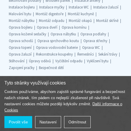
Betonování podlahy
Broušení parket
Instalace antény
Instalace bojleru
Instalace myčky
Instalace WC
Instalace žaluzií
Malování bytu
Montáž digestoře
Montáž kuchyně
Montáž nábytku
Montáž odpadu
Montáž okapů
Montáž skříně
Oprava bojleru
Oprava dveří
Oprava komínu
Oprava kožené sedačky
Oprava nábytku
Oprava podlahy
Oprava schodů
Oprava sprchového koutu
Oprava střechy
Oprava topení
Oprava vodovodní baterie
Oprava WC
Oprava žaluzií
Rekonstrukce koupelny
Řemeslníci
Sekání trávy
Stěhování
Úpravy oděvů
Vyčištění odpadu
Vyklízení bytu
Zapojení pračky
Bezpečnost dětí
Tyto stránky využívají cookies
Cookies používáme, abychom zajistili správné fungování a bezpečnost
Součást skupiny
našich stránek, tím pádem co nejlepší zkušenost při návštěvě. Svá
nastavení cookies můžete později kdykoliv změnit.
Další informace o
Cookies
Povolit vše
Nastavení
Odmítnout