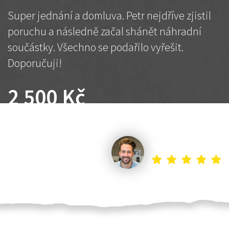
Super jednání a domluva. Petr nejdříve zjistil
poruchu a následně začal shánět náhradní
součástky. Všechno se podařilo vyřešit.
Doporučuji!
2 500 Kč
Dohodnutá cena
Petr K.