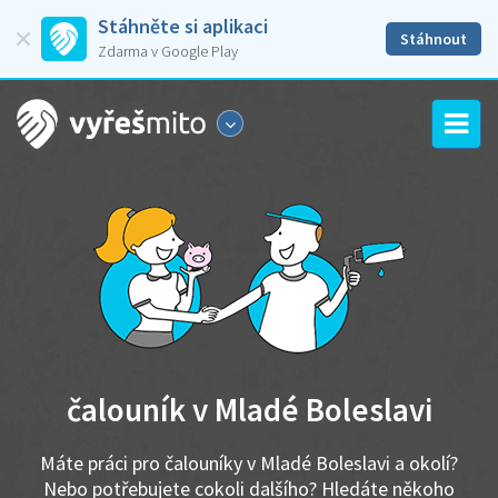
Stáhněte si aplikaci
Stáhnout
Zdarma v Google Play
čalouník v Mladé Boleslavi
Máte práci pro čalouníky v Mladé Boleslavi a okolí?
Nebo potřebujete cokoli dalšího? Hledáte někoho