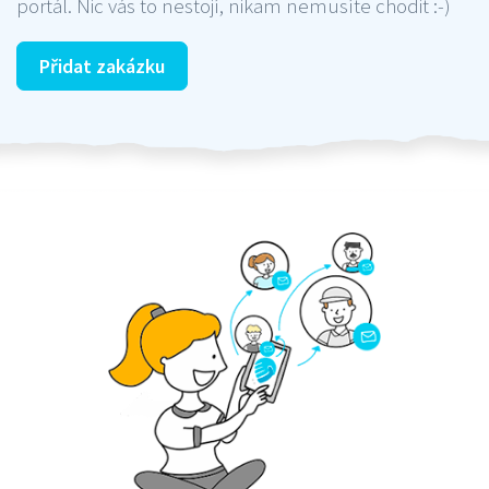
portál. Nic vás to nestojí, nikam nemusíte chodit :-)
Přidat zakázku