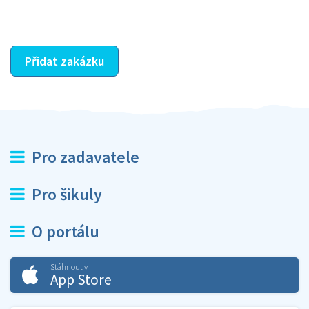
ostatní dozví z vašeho vzájemného hodnocení. A
máte vyřešeno :-)
Přidat zakázku
Pro zadavatele
Pro šikuly
O portálu
Stáhnout v
App Store