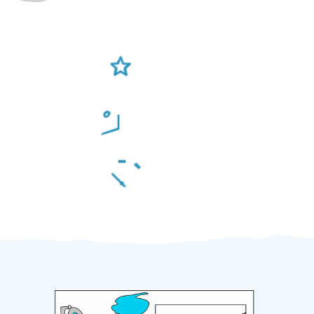
Ověření šikulové
Odměna po práci
Za 2 minuty