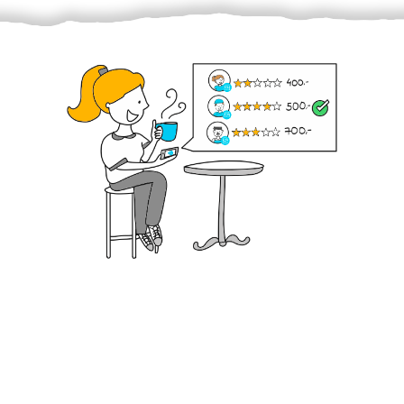
Krok III. - Hodnocení
Vybraný šikula vaše zadání po domluvě a v souladu s
jeho nabídkou vyřeší. Po splnění úkolu mu náleží
dohodnutá odměna. Zda proběhlo vše jak mělo, se