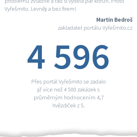
problému zvládne a rád si vydělá par korun. Proto
Vyřešmito. Levněji a bez firem!
Martin Bedroš
zakladatel portálu Vyřešmito.cz
4 596
Přes portál Vyřešmito se zadalo
již více než 4 500 zakázek s
průměrným hodnocením 4,7
hvězdiček z 5.