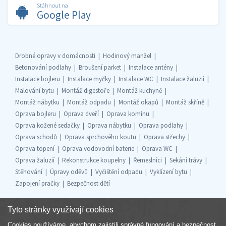
Stáhnout na
Google Play
Drobné opravy v domácnosti
Hodinový manžel
Betonování podlahy
Broušení parket
Instalace antény
Instalace bojleru
Instalace myčky
Instalace WC
Instalace žaluzií
Malování bytu
Montáž digestoře
Montáž kuchyně
Montáž nábytku
Montáž odpadu
Montáž okapů
Montáž skříně
Oprava bojleru
Oprava dveří
Oprava komínu
Oprava kožené sedačky
Oprava nábytku
Oprava podlahy
Oprava schodů
Oprava sprchového koutu
Oprava střechy
Oprava topení
Oprava vodovodní baterie
Oprava WC
Oprava žaluzií
Rekonstrukce koupelny
Řemeslníci
Sekání trávy
Stěhování
Úpravy oděvů
Vyčištění odpadu
Vyklízení bytu
Zapojení pračky
Bezpečnost dětí
Tyto stránky využívají cookies
Cookies používáme, abychom zajistili správné fungování a bezpečnost