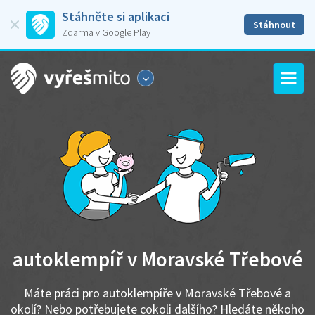
Stáhněte si aplikaci
Stáhnout
Zdarma v Google Play
autoklempíř v Moravské Třebové
Máte práci pro autoklempíře v Moravské Třebové a
okolí? Nebo potřebujete cokoli dalšího? Hledáte někoho