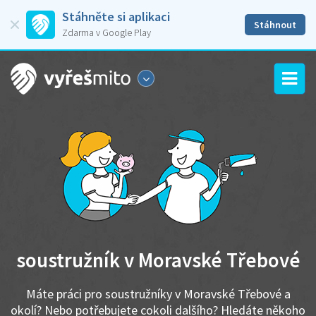
Stáhněte si aplikaci
Stáhnout
Zdarma v Google Play
soustružník v Moravské Třebové
Máte práci pro soustružníky v Moravské Třebové a
okolí? Nebo potřebujete cokoli dalšího? Hledáte někoho