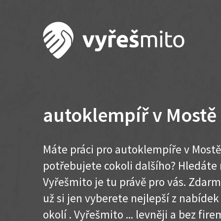
autoklempíř v Mostě
Máte práci pro autoklempíře v Mostě
potřebujete cokoli dalšího? Hledát
Vyřešmito je tu právě pro vás. Zdar
už si jen vyberete nejlepší z nabídek
okolí . Vyřešmito ... levněji a bez firem