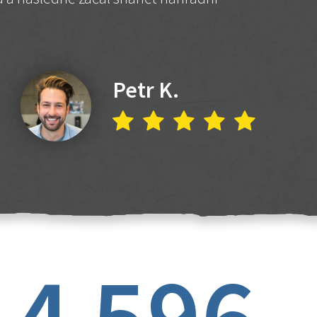
Petr K.
4 596