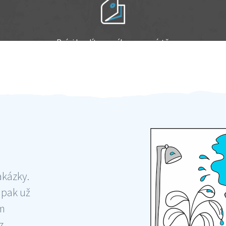
Práci hradíte po výkonu na místě
Odměna po práci
akázky.
 pak už
ám
 ,