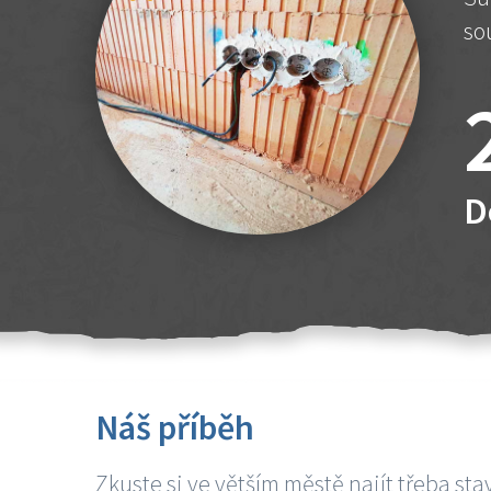
so
D
Náš příběh
Zkuste si ve větším městě najít třeba sta