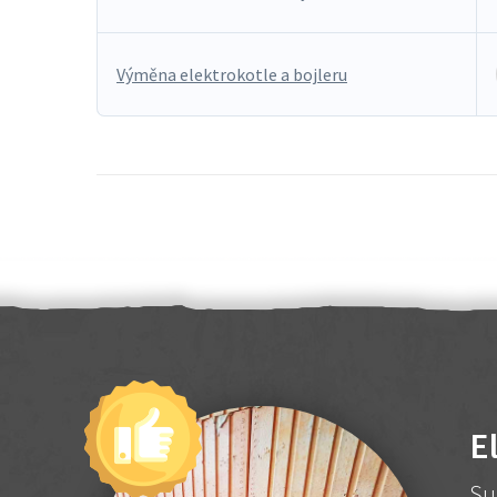
Výměna elektrokotle a bojleru
E
Su