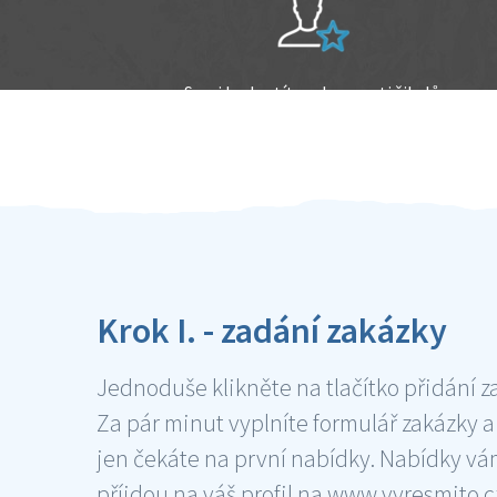
Sami hodnotíte schopnosti šikulů
Ověření šikulové
Krok I. - zadání zakázky
Jednoduše klikněte na tlačítko přidání z
Za pár minut vyplníte formulář zakázky a
jen čekáte na první nabídky. Nabídky v
příjdou na váš profil na www.vyresmito.cz