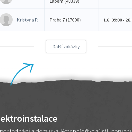
Labem (40339)
Kristýna P.
Praha 7 (17000)
1.8. 09:00 - 28
Další zakázky
lektroinstalace
per jednání a domluva. Petr nejdříve zjistil poruc