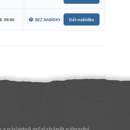
.8. 09:00
BEZ NABÍDKY
Dát nabídku
hu a následně začal shánět náhradní