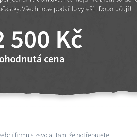
učástky. Všechno se podařilo vyřešit. Doporučuji!
2 500 Kč
ohodnutá cena
vební firmu a zavolat tam, že potřebujete