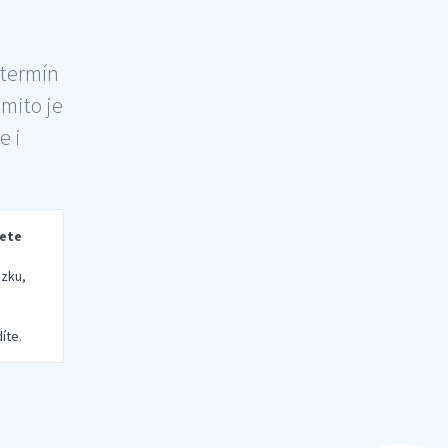
 termín
šmito je
e i
rete
zku,
íte.