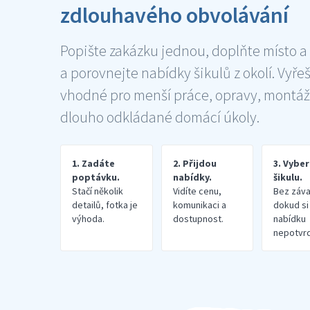
zdlouhavého obvolávání
Popište zakázku jednou, doplňte místo a
a porovnejte nabídky šikulů z okolí. Vyře
vhodné pro menší práce, opravy, montáž
dlouho odkládané domácí úkoly.
1. Zadáte
2. Přijdou
3. Vybe
poptávku.
nabídky.
šikulu.
Stačí několik
Vidíte cenu,
Bez záva
detailů, fotka je
komunikaci a
dokud si
výhoda.
dostupnost.
nabídku
nepotvrd