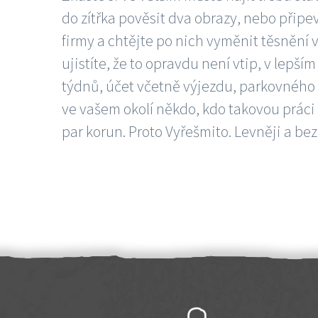
do zítřka pověsit dva obrazy, nebo připev
firmy a chtějte po nich vyměnit těsnění v
ujistíte, že to opravdu není vtip, v lepš
týdnů, účet včetně výjezdu, parkovného a
ve vašem okolí někdo, kdo takovou práci
par korun. Proto Vyřešmito. Levněji a bez