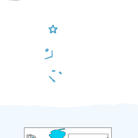
Ověření šikulové
Odměna po práci
Za 2 minuty