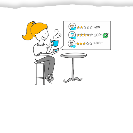
Krok III. - Hodnocení
Vybraný šikula vaše zadání po domluvě a v souladu s
jeho nabídkou vyřeší. Po splnění úkolu mu náleží
dohodnutá odměna. Zda proběhlo vše jak mělo, se