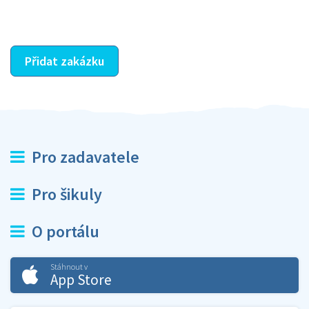
ostatní dozví z vašeho vzájemného hodnocení. A
máte vyřešeno :-)
Přidat zakázku
Pro zadavatele
Pro šikuly
O portálu
Stáhnout v
App Store