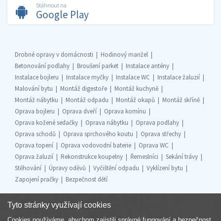
Stáhnout na
Google Play
Drobné opravy v domácnosti
Hodinový manžel
Betonování podlahy
Broušení parket
Instalace antény
Instalace bojleru
Instalace myčky
Instalace WC
Instalace žaluzií
Malování bytu
Montáž digestoře
Montáž kuchyně
Montáž nábytku
Montáž odpadu
Montáž okapů
Montáž skříně
Oprava bojleru
Oprava dveří
Oprava komínu
Oprava kožené sedačky
Oprava nábytku
Oprava podlahy
Oprava schodů
Oprava sprchového koutu
Oprava střechy
Oprava topení
Oprava vodovodní baterie
Oprava WC
Oprava žaluzií
Rekonstrukce koupelny
Řemeslníci
Sekání trávy
Stěhování
Úpravy oděvů
Vyčištění odpadu
Vyklízení bytu
Zapojení pračky
Bezpečnost dětí
Tyto stránky využívají cookies
Cookies používáme, abychom zajistili správné fungování a bezpečnost