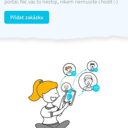
portál. Nic vás to nestojí, nikam nemusíte chodit :-)
Přidat zakázku