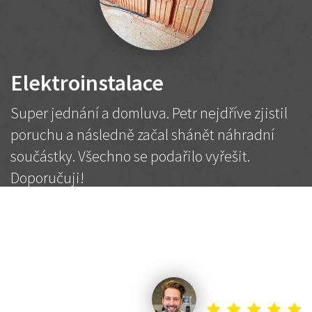
Elektroinstalace
Super jednání a domluva. Petr nejdříve zjistil
poruchu a následně začal shánět náhradní
součástky. Všechno se podařilo vyřešit.
Doporučuji!
2 500 Kč
Dohodnutá cena
Petr K.