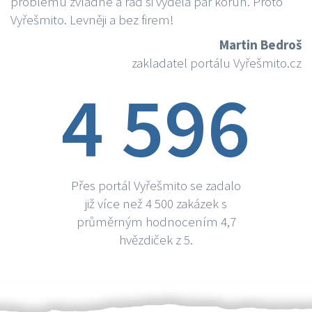
problému zvládne a rád si vydělá par korun. Proto
Vyřešmito. Levněji a bez firem!
Martin Bedroš
zakladatel portálu Vyřešmito.cz
4 596
Přes portál Vyřešmito se zadalo
již více než 4 500 zakázek s
průměrným hodnocením 4,7
hvězdiček z 5.