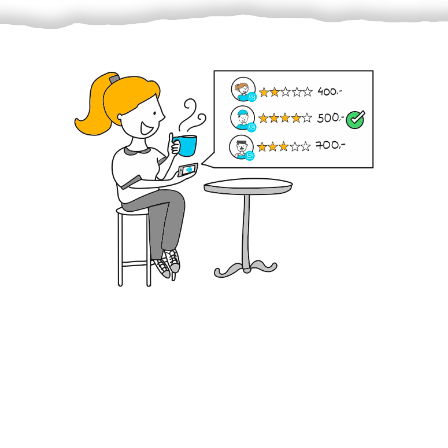
Krok III. - Hodnocení
Vybraný šikula vaše zadání po domluvě a v souladu s
jeho nabídkou vyřeší. Po splnění úkolu mu náleží
dohodnutá odměna. Zda proběhlo vše jak mělo, se