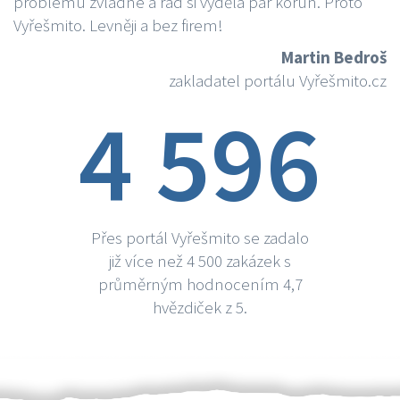
problému zvládne a rád si vydělá par korun. Proto
Vyřešmito. Levněji a bez firem!
Martin Bedroš
zakladatel portálu Vyřešmito.cz
4 596
Přes portál Vyřešmito se zadalo
již více než 4 500 zakázek s
průměrným hodnocením 4,7
hvězdiček z 5.