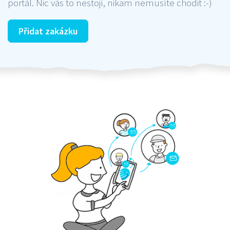
portál. Nic vás to nestojí, nikam nemusíte chodit :-)
Přidat zakázku