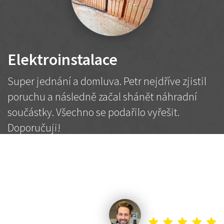
Elektroinstalace
Super jednání a domluva. Petr nejdříve zjistil
poruchu a následně začal shánět náhradní
součástky. Všechno se podařilo vyřešit.
Doporučuji!
2 500 Kč
Dohodnutá cena
Petr K.