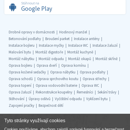
Stáhnout na
Google Play
Drobné opravy v domácnosti
Hodinový manžel
Betonování podlahy
Broušení parket
Instalace antény
Instalace bojleru
Instalace myčky
Instalace WC
Instalace žaluzií
Malování bytu
Montáž digestoře
Montáž kuchyně
Montáž nábytku
Montáž odpadu
Montáž okapů
Montáž skříně
Oprava bojleru
Oprava dveří
Oprava komínu
Oprava kožené sedačky
Oprava nábytku
Oprava podlahy
Oprava schodů
Oprava sprchového koutu
Oprava střechy
Oprava topení
Oprava vodovodní baterie
Oprava WC
Oprava žaluzií
Rekonstrukce koupelny
Řemeslníci
Sekání trávy
Stěhování
Úpravy oděvů
Vyčištění odpadu
Vyklízení bytu
Zapojení pračky
Bezpečnost dětí
Tyto stránky využívají cookies
Cookies používáme, abychom zajistili správné fungování a bezpečnost