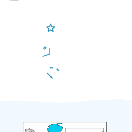
Ověření šikulové
Odměna po práci
Za 2 minuty