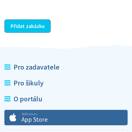
ostatní dozví z vašeho vzájemného hodnocení. A
máte vyřešeno :-)
Přidat zakázku
Pro zadavatele
Pro šikuly
O portálu
Stáhnout v
App Store