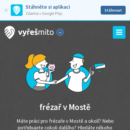
Stáhněte si aplikaci
Stáhnout
Zdarma v Google Play
frézař v Mostě
Máte práci pro frézaře v Mostě a okolí? Nebo
potřebujete cokoli dalšího? Hledáte někoho