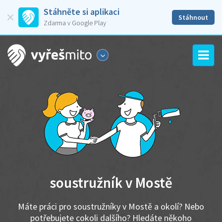
Stáhněte si aplikaci
Stáhnout
Zdarma v Google Play
soustružník v Mostě
Máte práci pro soustružníky v Mostě a okolí? Nebo
potřebujete cokoli dalšího? Hledáte někoho