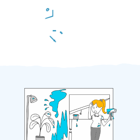
Odměna po práci
Za 2 minuty