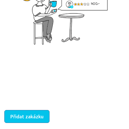
Krok III. - Hodnocení
Vybraný šikula vaše zadání po domluvě a v souladu s
jeho nabídkou vyřeší. Po splnění úkolu mu náleží
dohodnutá odměna. Zda proběhlo vše jak mělo, se
ostatní dozví z vašeho vzájemného hodnocení. A
máte vyřešeno :-)
Přidat zakázku