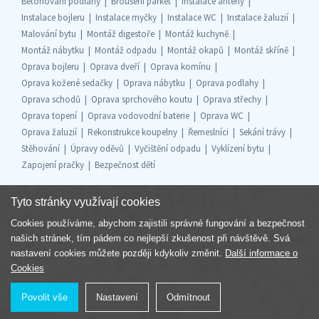
Betonování podlahy
Broušení parket
Instalace antény
Instalace bojleru
Instalace myčky
Instalace WC
Instalace žaluzií
Malování bytu
Montáž digestoře
Montáž kuchyně
Montáž nábytku
Montáž odpadu
Montáž okapů
Montáž skříně
Oprava bojleru
Oprava dveří
Oprava komínu
Oprava kožené sedačky
Oprava nábytku
Oprava podlahy
Oprava schodů
Oprava sprchového koutu
Oprava střechy
Oprava topení
Oprava vodovodní baterie
Oprava WC
Oprava žaluzií
Rekonstrukce koupelny
Řemeslníci
Sekání trávy
Stěhování
Úpravy oděvů
Vyčištění odpadu
Vyklízení bytu
Zapojení pračky
Bezpečnost dětí
Tyto stránky využívají cookies
Cookies používáme, abychom zajistili správné fungování a bezpečnost
Součást skupiny
našich stránek, tím pádem co nejlepší zkušenost při návštěvě. Svá
nastavení cookies můžete později kdykoliv změnit.
Další informace o
Cookies
Povolit vše
Nastavení
Odmítnout