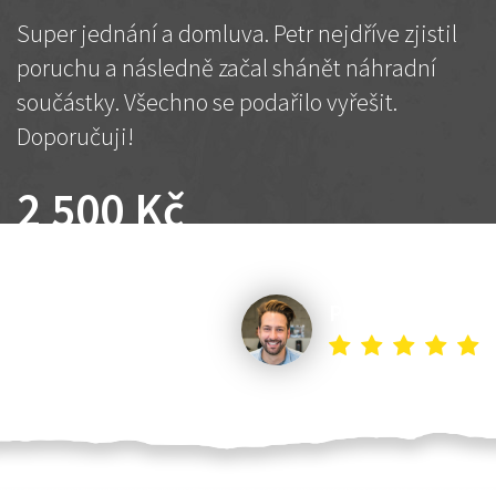
Super jednání a domluva. Petr nejdříve zjistil
poruchu a následně začal shánět náhradní
součástky. Všechno se podařilo vyřešit.
Doporučuji!
2 500 Kč
Dohodnutá cena
Petr K.