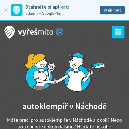
Stáhněte si aplikaci
Stáhnout
Zdarma v Google Play
autoklempíř v Náchodě
Máte práci pro autoklempíře v Náchodě a okolí? Nebo
potřebujete cokoli dalšího? Hledáte někoho