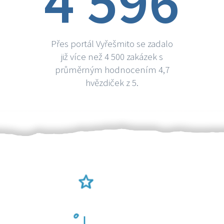
4 596
Přes portál Vyřešmito se zadalo
již více než 4 500 zakázek s
průměrným hodnocením 4,7
hvězdiček z 5.
Ověření šikulové
Odměna po práci