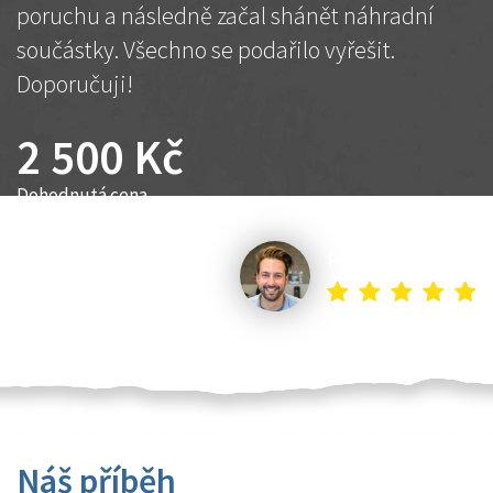
poruchu a následně začal shánět náhradní
součástky. Všechno se podařilo vyřešit.
Doporučuji!
2 500 Kč
Dohodnutá cena
Petr K.
Náš příběh