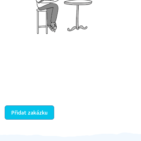
Krok III. - Hodnocení
Vybraný šikula vaše zadání po domluvě a v souladu s
jeho nabídkou vyřeší. Po splnění úkolu mu náleží
dohodnutá odměna. Zda proběhlo vše jak mělo, se
ostatní dozví z vašeho vzájemného hodnocení. A
máte vyřešeno :-)
Přidat zakázku