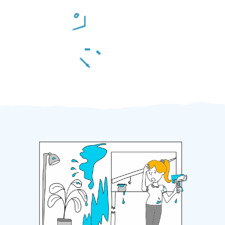
Odměna po práci
Za 2 minuty