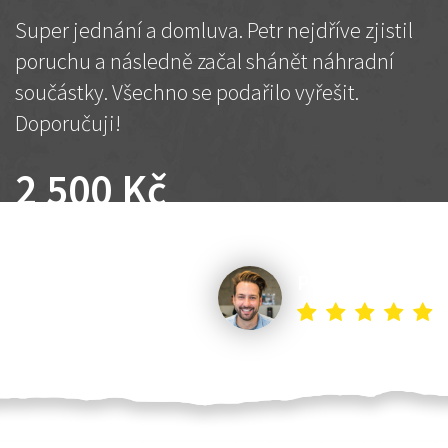
Super jednání a domluva. Petr nejdříve zjistil
poruchu a následně začal shánět náhradní
součástky. Všechno se podařilo vyřešit.
Doporučuji!
2 500 Kč
Dohodnutá cena
Petr K.