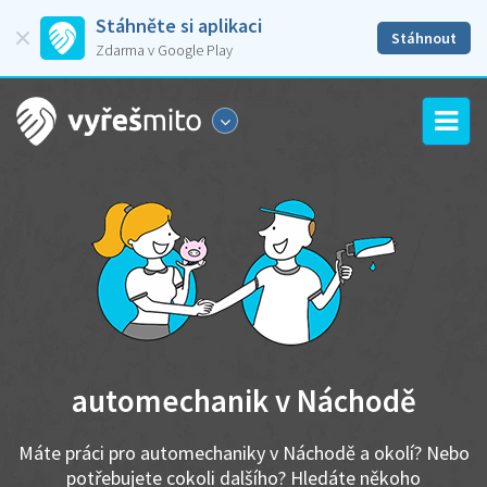
Stáhněte si aplikaci
Stáhnout
Zdarma v Google Play
automechanik v Náchodě
Máte práci pro automechaniky v Náchodě a okolí? Nebo
potřebujete cokoli dalšího? Hledáte někoho