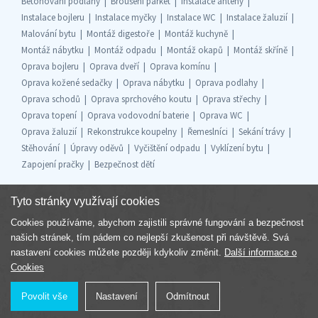
Betonování podlahy
Broušení parket
Instalace antény
Instalace bojleru
Instalace myčky
Instalace WC
Instalace žaluzií
Malování bytu
Montáž digestoře
Montáž kuchyně
Montáž nábytku
Montáž odpadu
Montáž okapů
Montáž skříně
Oprava bojleru
Oprava dveří
Oprava komínu
Oprava kožené sedačky
Oprava nábytku
Oprava podlahy
Oprava schodů
Oprava sprchového koutu
Oprava střechy
Oprava topení
Oprava vodovodní baterie
Oprava WC
Oprava žaluzií
Rekonstrukce koupelny
Řemeslníci
Sekání trávy
Stěhování
Úpravy oděvů
Vyčištění odpadu
Vyklízení bytu
Zapojení pračky
Bezpečnost dětí
Tyto stránky využívají cookies
Cookies používáme, abychom zajistili správné fungování a bezpečnost
Součást skupiny
našich stránek, tím pádem co nejlepší zkušenost při návštěvě. Svá
nastavení cookies můžete později kdykoliv změnit.
Další informace o
Cookies
Povolit vše
Nastavení
Odmítnout