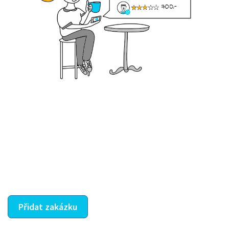
Krok III. - Hodnocení
Vybraný šikula vaše zadání po domluvě a v souladu s
jeho nabídkou vyřeší. Po splnění úkolu mu náleží
dohodnutá odměna. Zda proběhlo vše jak mělo, se
ostatní dozví z vašeho vzájemného hodnocení. A
máte vyřešeno :-)
Přidat zakázku