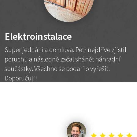
Elektroinstalace
Super jednání a domluva. Petr nejdříve zjistil
poruchu a následně začal shánět náhradní
součástky. Všechno se podařilo vyřešit.
Doporučuji!
2 500 Kč
Dohodnutá cena
Petr K.