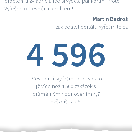
problému zvládne a rád si vydělá par korun. Proto
Vyřešmito. Levněji a bez firem!
Martin Bedroš
zakladatel portálu Vyřešmito.cz
4 596
Přes portál Vyřešmito se zadalo
již více než 4 500 zakázek s
průměrným hodnocením 4,7
hvězdiček z 5.