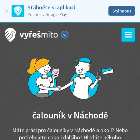
Stáhněte si aplikaci
Stáhnout
Zdarma v Google Play
čalouník v Náchodě
Máte práci pro čalouníky v Náchodě a okolí? Nebo
potřebujete cokoli dalšího? Hledáte někoho