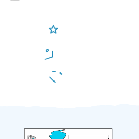
Ověření šikulové
Odměna po práci
Za 2 minuty