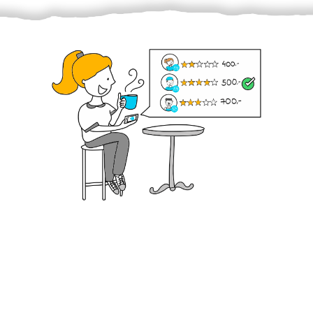
Krok III. - Hodnocení
Vybraný šikula vaše zadání po domluvě a v souladu s
jeho nabídkou vyřeší. Po splnění úkolu mu náleží
dohodnutá odměna. Zda proběhlo vše jak mělo, se