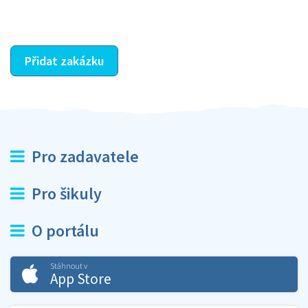
ostatní dozví z vašeho vzájemného hodnocení. A
máte vyřešeno :-)
Přidat zakázku
Pro zadavatele
Pro šikuly
O portálu
Stáhnout v
App Store