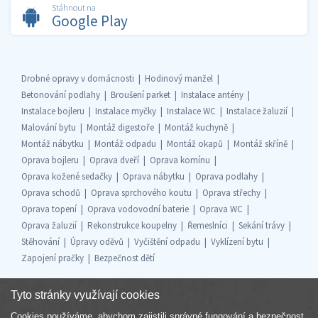
Stáhnout na
Google Play
Drobné opravy v domácnosti
Hodinový manžel
Betonování podlahy
Broušení parket
Instalace antény
Instalace bojleru
Instalace myčky
Instalace WC
Instalace žaluzií
Malování bytu
Montáž digestoře
Montáž kuchyně
Montáž nábytku
Montáž odpadu
Montáž okapů
Montáž skříně
Oprava bojleru
Oprava dveří
Oprava komínu
Oprava kožené sedačky
Oprava nábytku
Oprava podlahy
Oprava schodů
Oprava sprchového koutu
Oprava střechy
Oprava topení
Oprava vodovodní baterie
Oprava WC
Oprava žaluzií
Rekonstrukce koupelny
Řemeslníci
Sekání trávy
Stěhování
Úpravy oděvů
Vyčištění odpadu
Vyklízení bytu
Zapojení pračky
Bezpečnost dětí
Tyto stránky využívají cookies
Cookies používáme, abychom zajistili správné fungování a bezpečnost