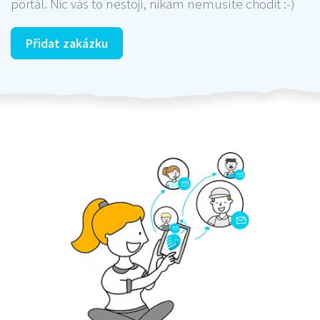
portál. Nic vás to nestojí, nikam nemusíte chodit :-)
Přidat zakázku