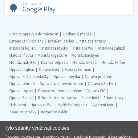
Stáhnout na
Google Play
Drobné opravy v domácnosti
Hodinový manžel
Betonování podlahy
Broušení parket
Instalace antény
Instalace bojleru
Instalace myčky
Instalace WC
Instalace žaluzií
Malování bytu
Montáž digestoře
Montáž kuchyně
Montáž nábytku
Montáž odpadu
Montáž okapů
Montáž skříně
Oprava bojleru
Oprava dveří
Oprava komínu
Oprava kožené sedačky
Oprava nábytku
Oprava podlahy
Oprava schodů
Oprava sprchového koutu
Oprava střechy
Oprava topení
Oprava vodovodní baterie
Oprava WC
Oprava žaluzií
Rekonstrukce koupelny
Řemeslníci
Sekání trávy
Stěhování
Úpravy oděvů
Vyčištění odpadu
Vyklízení bytu
Zapojení pračky
Bezpečnost dětí
Tyto stránky využívají cookies
Cookies používáme, abychom zajistili správné fungování a bezpečnost