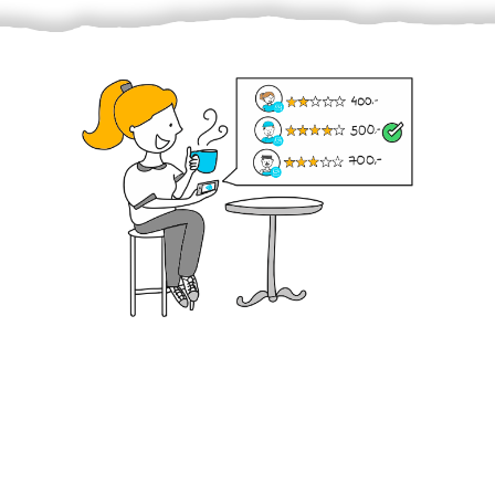
Krok III. - Hodnocení
Vybraný šikula vaše zadání po domluvě a v souladu s
jeho nabídkou vyřeší. Po splnění úkolu mu náleží
dohodnutá odměna. Zda proběhlo vše jak mělo, se