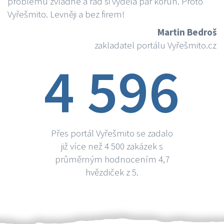
problému zvládne a rád si vydělá par korun. Proto
Vyřešmito. Levněji a bez firem!
Martin Bedroš
zakladatel portálu Vyřešmito.cz
4 596
Přes portál Vyřešmito se zadalo
již více než 4 500 zakázek s
průměrným hodnocením 4,7
hvězdiček z 5.