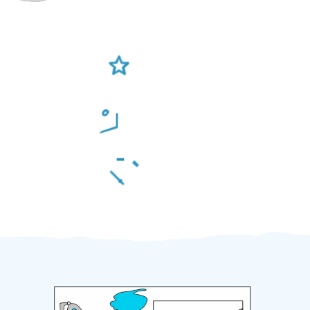
Ověření šikulové
Odměna po práci
Za 2 minuty