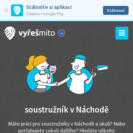
Stáhněte si aplikaci
Stáhnout
Zdarma v Google Play
soustružník v Náchodě
Máte práci pro soustružníky v Náchodě a okolí? Nebo
potřebujete cokoli dalšího? Hledáte někoho