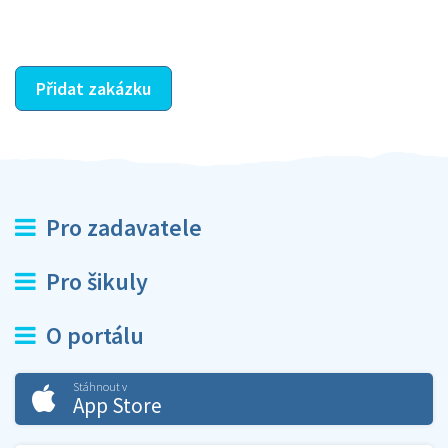
ostatní dozví z vašeho vzájemného hodnocení. A
máte vyřešeno :-)
Přidat zakázku
Pro zadavatele
Pro šikuly
O portálu
Stáhnout v
App Store