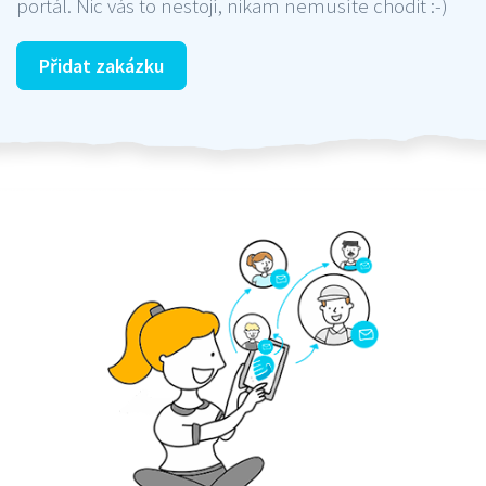
portál. Nic vás to nestojí, nikam nemusíte chodit :-)
Přidat zakázku