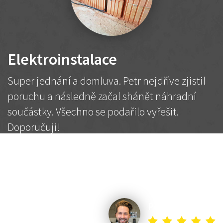
Elektroinstalace
Super jednání a domluva. Petr nejdříve zjistil
poruchu a následně začal shánět náhradní
součástky. Všechno se podařilo vyřešit.
Doporučuji!
2 500 Kč
Dohodnutá cena
Petr K.