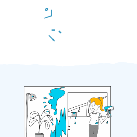
Odměna po práci
Za 2 minuty