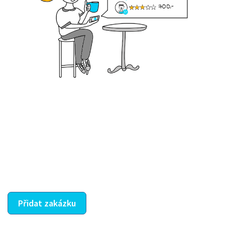
Krok III. - Hodnocení
Vybraný šikula vaše zadání po domluvě a v souladu s
jeho nabídkou vyřeší. Po splnění úkolu mu náleží
dohodnutá odměna. Zda proběhlo vše jak mělo, se
ostatní dozví z vašeho vzájemného hodnocení. A
máte vyřešeno :-)
Přidat zakázku