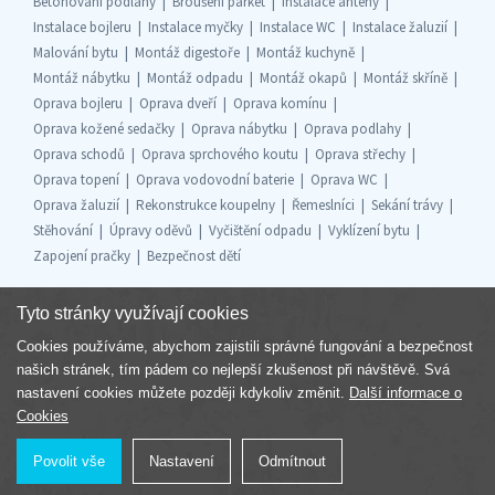
Betonování podlahy
Broušení parket
Instalace antény
Instalace bojleru
Instalace myčky
Instalace WC
Instalace žaluzií
Malování bytu
Montáž digestoře
Montáž kuchyně
Montáž nábytku
Montáž odpadu
Montáž okapů
Montáž skříně
Oprava bojleru
Oprava dveří
Oprava komínu
Oprava kožené sedačky
Oprava nábytku
Oprava podlahy
Oprava schodů
Oprava sprchového koutu
Oprava střechy
Oprava topení
Oprava vodovodní baterie
Oprava WC
Oprava žaluzií
Rekonstrukce koupelny
Řemeslníci
Sekání trávy
Stěhování
Úpravy oděvů
Vyčištění odpadu
Vyklízení bytu
Zapojení pračky
Bezpečnost dětí
Tyto stránky využívají cookies
Cookies používáme, abychom zajistili správné fungování a bezpečnost
Součást skupiny
našich stránek, tím pádem co nejlepší zkušenost při návštěvě. Svá
nastavení cookies můžete později kdykoliv změnit.
Další informace o
Cookies
Povolit vše
Nastavení
Odmítnout