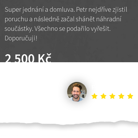
Super jednání a domluva. Petr nejdříve zjistil
poruchu a následně začal shánět náhradní
součástky. Všechno se podařilo vyřešit.
Doporučuji!
2 500 Kč
Dohodnutá cena
Petr K.