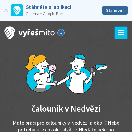
Stáhněte si aplikaci
Stáhnout
Zdarma v Google Play
čalouník v Nedvězí
Máte práci pro čalouníky v Nedvězí a okolí? Nebo
potřebujete cokoli dalšího? Hledáte někoho