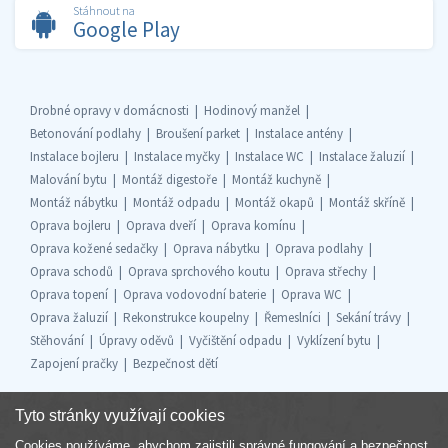
Stáhnout na
Google Play
Drobné opravy v domácnosti
Hodinový manžel
Betonování podlahy
Broušení parket
Instalace antény
Instalace bojleru
Instalace myčky
Instalace WC
Instalace žaluzií
Malování bytu
Montáž digestoře
Montáž kuchyně
Montáž nábytku
Montáž odpadu
Montáž okapů
Montáž skříně
Oprava bojleru
Oprava dveří
Oprava komínu
Oprava kožené sedačky
Oprava nábytku
Oprava podlahy
Oprava schodů
Oprava sprchového koutu
Oprava střechy
Oprava topení
Oprava vodovodní baterie
Oprava WC
Oprava žaluzií
Rekonstrukce koupelny
Řemeslníci
Sekání trávy
Stěhování
Úpravy oděvů
Vyčištění odpadu
Vyklízení bytu
Zapojení pračky
Bezpečnost dětí
Tyto stránky využívají cookies
Cookies používáme, abychom zajistili správné fungování a bezpečnost