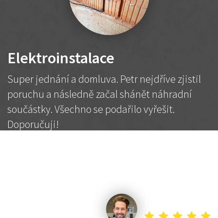
Elektroinstalace
Super jednání a domluva. Petr nejdříve zjistil
poruchu a následně začal shánět náhradní
součástky. Všechno se podařilo vyřešit.
Doporučuji!
2 500 Kč
Dohodnutá cena
Petr K.