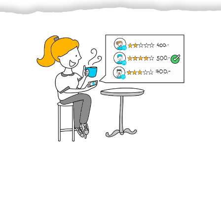
Krok III. - Hodnocení
Vybraný šikula vaše zadání po domluvě a v souladu s
jeho nabídkou vyřeší. Po splnění úkolu mu náleží
dohodnutá odměna. Zda proběhlo vše jak mělo, se