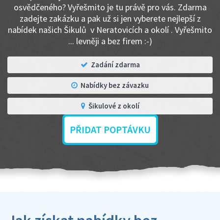
osvědčeného? Vyřešmito je tu právě pro vás. Zdarma
zadejte zakázku a pak už si jen vyberete nejlepší z
nabídek našich Šikulů v Neratovicích a okolí . Vyřešmito
... levněji a bez firem :-)
Zadání zdarma
Nabídky bez závazku
Šikulové z okolí
PŘIDAT POPTÁVKU