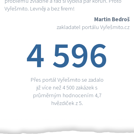
problému zvládne a rád si vydělá par korun. Proto
Vyřešmito. Levněji a bez firem!
Martin Bedroš
zakladatel portálu Vyřešmito.cz
4 596
Přes portál Vyřešmito se zadalo
již více než 4 500 zakázek s
průměrným hodnocením 4,7
hvězdiček z 5.