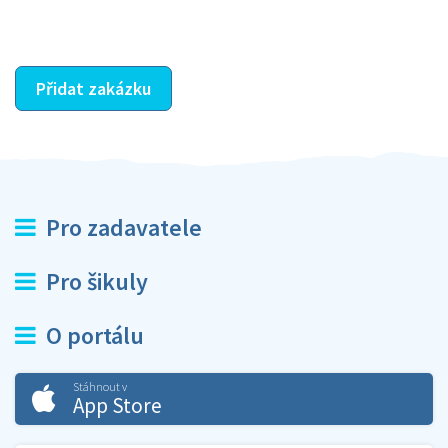
ostatní dozví z vašeho vzájemného hodnocení. A
máte vyřešeno :-)
Přidat zakázku
Pro zadavatele
Pro šikuly
O portálu
Stáhnout v
App Store