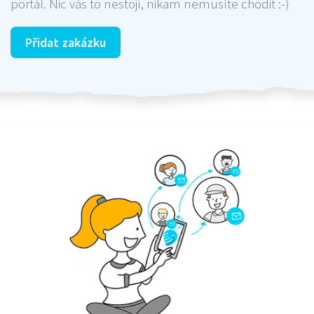
portál. Nic vás to nestojí, nikam nemusíte chodit :-)
Přidat zakázku