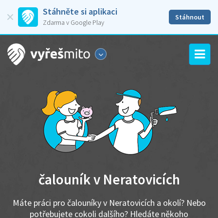
Stáhněte si aplikaci
Stáhnout
Zdarma v Google Play
čalouník v Neratovicích
Máte práci pro čalouníky v Neratovicích a okolí? Nebo
potřebujete cokoli dalšího? Hledáte někoho