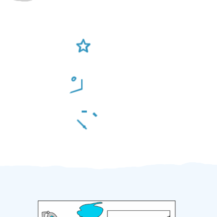
Ověření šikulové
Odměna po práci
Za 2 minuty