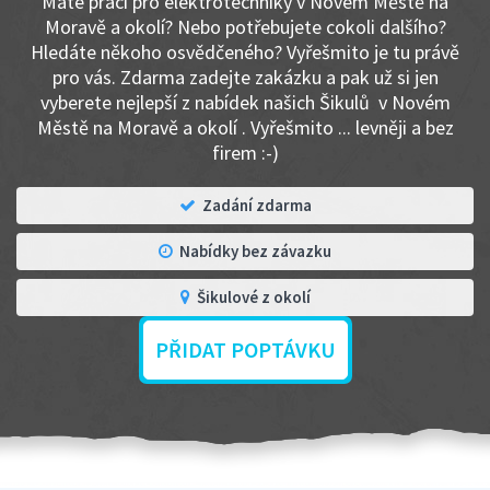
Máte práci pro elektrotechniky v Novém Městě na
Moravě a okolí? Nebo potřebujete cokoli dalšího?
Hledáte někoho osvědčeného? Vyřešmito je tu právě
pro vás. Zdarma zadejte zakázku a pak už si jen
vyberete nejlepší z nabídek našich Šikulů v Novém
Městě na Moravě a okolí . Vyřešmito ... levněji a bez
firem :-)
Zadání zdarma
Nabídky bez závazku
Šikulové z okolí
PŘIDAT POPTÁVKU