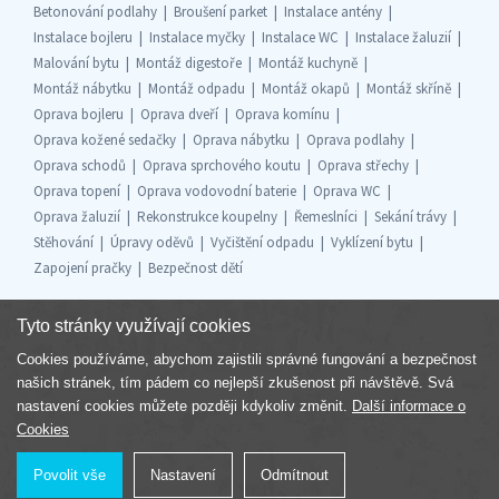
Betonování podlahy
Broušení parket
Instalace antény
Instalace bojleru
Instalace myčky
Instalace WC
Instalace žaluzií
Malování bytu
Montáž digestoře
Montáž kuchyně
Montáž nábytku
Montáž odpadu
Montáž okapů
Montáž skříně
Oprava bojleru
Oprava dveří
Oprava komínu
Oprava kožené sedačky
Oprava nábytku
Oprava podlahy
Oprava schodů
Oprava sprchového koutu
Oprava střechy
Oprava topení
Oprava vodovodní baterie
Oprava WC
Oprava žaluzií
Rekonstrukce koupelny
Řemeslníci
Sekání trávy
Stěhování
Úpravy oděvů
Vyčištění odpadu
Vyklízení bytu
Zapojení pračky
Bezpečnost dětí
Tyto stránky využívají cookies
Cookies používáme, abychom zajistili správné fungování a bezpečnost
Součást skupiny
našich stránek, tím pádem co nejlepší zkušenost při návštěvě. Svá
nastavení cookies můžete později kdykoliv změnit.
Další informace o
Cookies
Povolit vše
Nastavení
Odmítnout