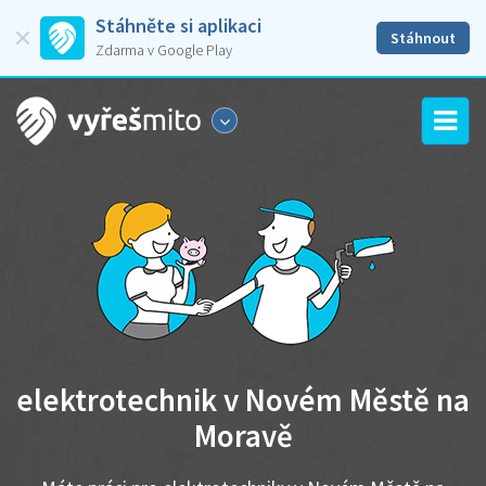
Stáhněte si aplikaci
Stáhnout
Zdarma v Google Play
elektrotechnik v Novém Městě na
Moravě