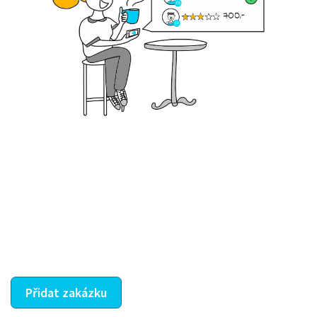
Krok III. - Hodnocení
Vybraný šikula vaše zadání po domluvě a v souladu s
jeho nabídkou vyřeší. Po splnění úkolu mu náleží
dohodnutá odměna. Zda proběhlo vše jak mělo, se
ostatní dozví z vašeho vzájemného hodnocení. A
máte vyřešeno :-)
Přidat zakázku