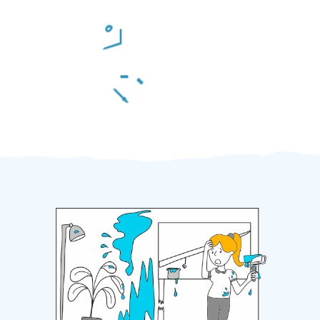
Odměna po práci
Za 2 minuty