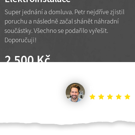
Super jednání a domluva. Petr nejdříve zjistil
poruchu a následně začal shánět náhradní
součástky. Všechno se podařilo vyřešit.
Doporučuji!
2 500 Kč
Dohodnutá cena
Petr K.