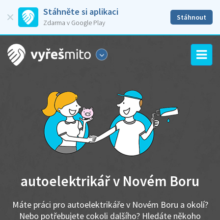
Stáhněte si aplikaci
Stáhnout
Zdarma v Google Play
autoelektrikář v Novém Boru
Máte práci pro autoelektrikáře v Novém Boru a okolí?
Nebo potřebujete cokoli dalšího? Hledáte někoho