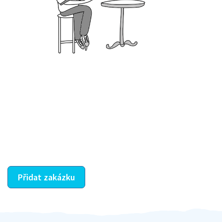
Krok III. - Hodnocení
Vybraný šikula vaše zadání po domluvě a v souladu s
jeho nabídkou vyřeší. Po splnění úkolu mu náleží
dohodnutá odměna. Zda proběhlo vše jak mělo, se
ostatní dozví z vašeho vzájemného hodnocení. A
máte vyřešeno :-)
Přidat zakázku