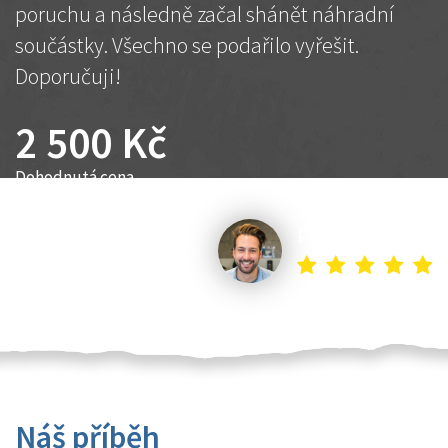
poruchu a následně začal shánět náhradní
součástky. Všechno se podařilo vyřešit.
Doporučuji!
2 500 Kč
Dohodnutá cena
Petr K.
Náš příběh