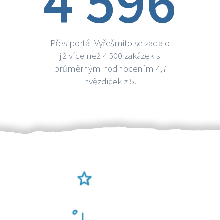
4 596
Přes portál Vyřešmito se zadalo
již více než 4 500 zakázek s
průměrným hodnocením 4,7
hvězdiček z 5.
Ověření šikulové
Odměna po práci