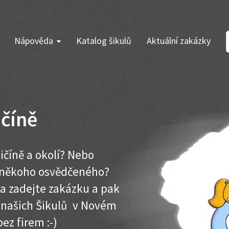
Nápověda
Katalog šikulů
Aktuální zakázky
ičíně
ičíně a okolí? Nebo
e někoho osvědčeného?
ma zadejte zakázku a pak
k našich Šikulů v Novém
bez firem :-)