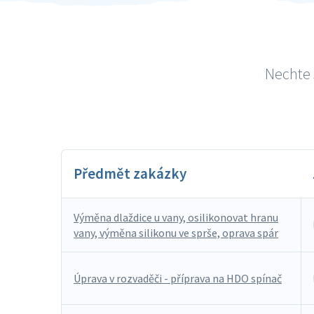
Nechte 
Předmět zakázky
Výměna dlaždice u vany, osilikonovat hranu
vany, výměna silikonu ve sprše, oprava spár
Úprava v rozvaděči - příprava na HDO spínač