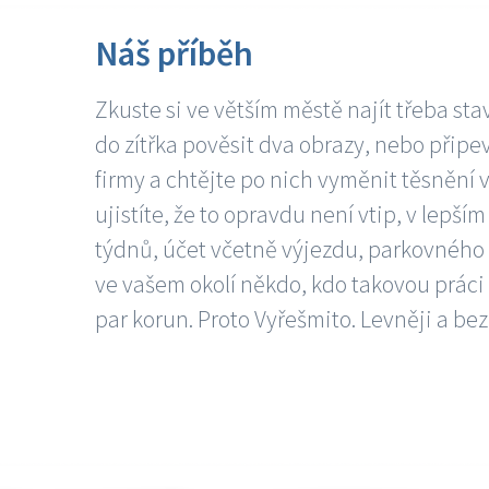
Náš příběh
Zkuste si ve větším městě najít třeba sta
do zítřka pověsit dva obrazy, nebo připev
firmy a chtějte po nich vyměnit těsnění v
ujistíte, že to opravdu není vtip, v lepš
týdnů, účet včetně výjezdu, parkovného a
ve vašem okolí někdo, kdo takovou práci
par korun. Proto Vyřešmito. Levněji a bez