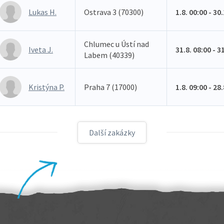
Lukas H.
Ostrava 3 (70300)
1.8. 00:00 - 30
Chlumec u Ústí nad
Iveta J.
31.8. 08:00 - 3
Labem (40339)
Kristýna P.
Praha 7 (17000)
1.8. 09:00 - 28
Další zakázky