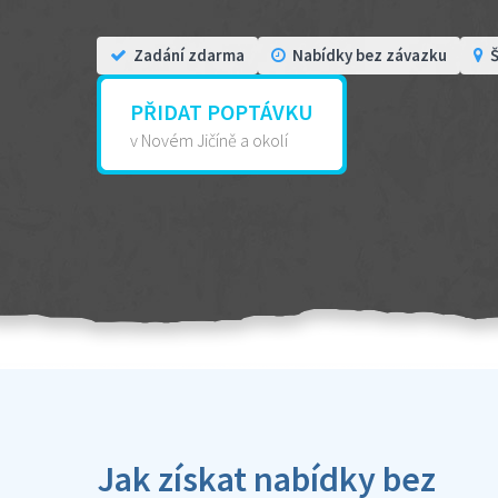
Zadání zdarma
Nabídky bez závazku
Š
PŘIDAT POPTÁVKU
v Novém Jičíně a okolí
Jak získat nabídky bez