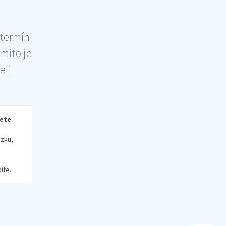
 termín
šmito je
e i
rete
zku,
íte.