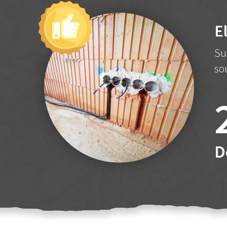
E
Su
so
D