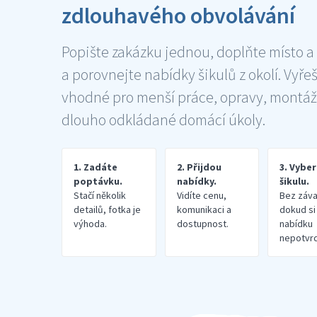
zdlouhavého obvolávání
Popište zakázku jednou, doplňte místo a
a porovnejte nabídky šikulů z okolí. Vyře
vhodné pro menší práce, opravy, montáž
dlouho odkládané domácí úkoly.
1. Zadáte
2. Přijdou
3. Vybe
poptávku.
nabídky.
šikulu.
Stačí několik
Vidíte cenu,
Bez záva
detailů, fotka je
komunikaci a
dokud si
výhoda.
dostupnost.
nabídku
nepotvrd