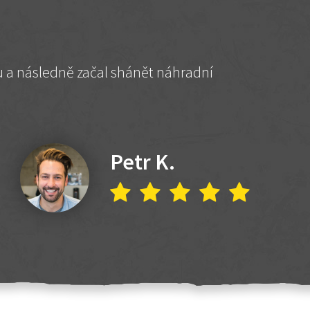
hu a následně začal shánět náhradní
Petr K.