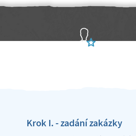
Sami hodnotíte schopnosti šikulů
Ověření šikulové
Krok I. - zadání zakázky