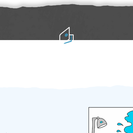
Práci hradíte po výkonu na místě
Odměna po práci