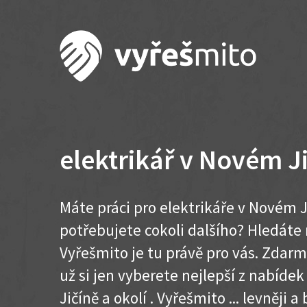
elektrikář v Novém J
Máte práci pro elektrikáře v Novém J
potřebujete cokoli dalšího? Hledát
Vyřešmito je tu právě pro vás. Zdar
už si jen vyberete nejlepší z nabíde
Jičíně a okolí . Vyřešmito ... levněji a 