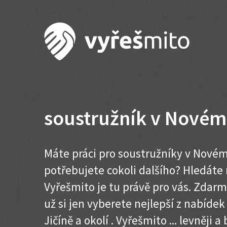
soustružník v Novém 
Máte práci pro soustružníky v Novém
potřebujete cokoli dalšího? Hledát
Vyřešmito je tu právě pro vás. Zdar
už si jen vyberete nejlepší z nabíde
Jičíně a okolí . Vyřešmito ... levněji a 