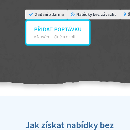
Zadání zdarma
Nabídky bez závazku
Š
PŘIDAT POPTÁVKU
v Novém Jičíně a okolí
Jak získat nabídky bez