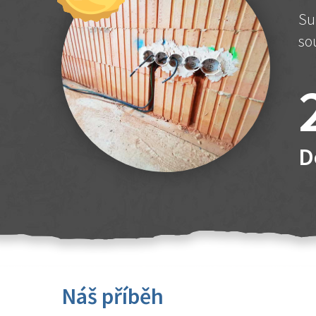
Su
so
D
Náš příběh