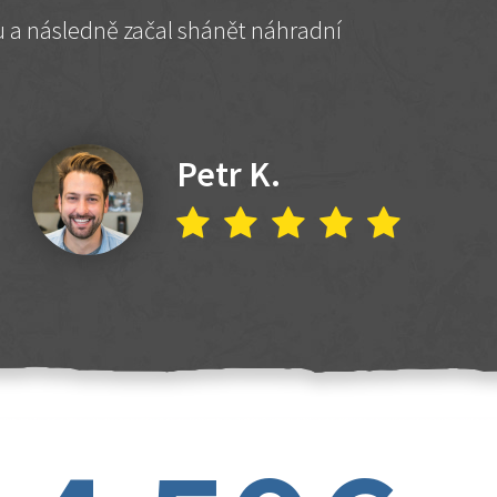
hu a následně začal shánět náhradní
Petr K.