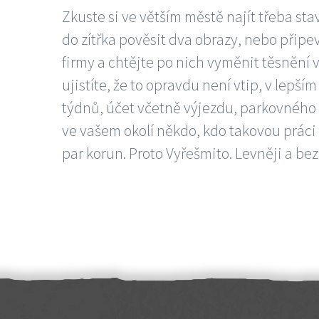
Zkuste si ve větším městě najít třeba sta
do zítřka pověsit dva obrazy, nebo připev
firmy a chtějte po nich vyměnit těsnění v
ujistíte, že to opravdu není vtip, v lepš
týdnů, účet včetně výjezdu, parkovného a
ve vašem okolí někdo, kdo takovou práci
par korun. Proto Vyřešmito. Levněji a bez