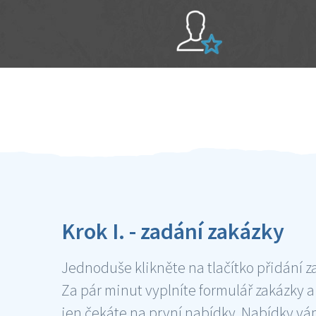
Sami hodnotíte schopnosti šikulů
Ověření šikulové
Krok I. - zadání zakázky
Jednoduše klikněte na tlačítko přidání z
Za pár minut vyplníte formulář zakázky a
jen čekáte na první nabídky. Nabídky v