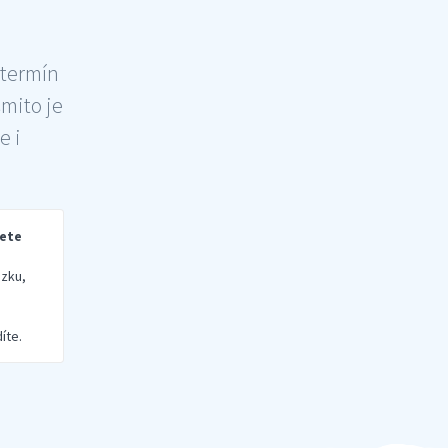
 termín
šmito je
e i
rete
zku,
íte.