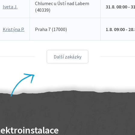
Chlumec u Ústí nad Labem
Iveta J.
31.8. 08:00 - 3
(40339)
Kristýna P.
Praha 7 (17000)
1.8. 09:00 - 28
Další zakázky
lektroinstalace