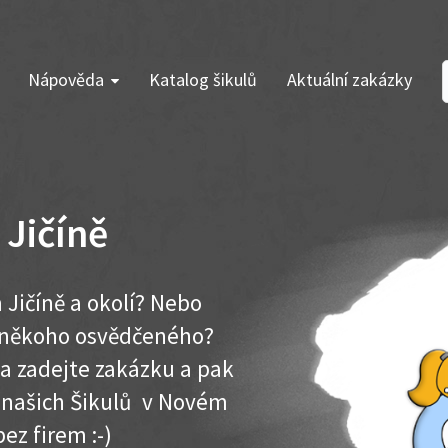
Nápověda
Katalog šikulů
Aktuální zakázky
Jičíně
 Jičíně a okolí? Nebo
e někoho osvědčeného?
ma zadejte zakázku a pak
k našich Šikulů v Novém
bez firem :-)