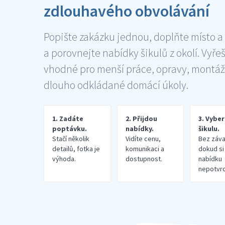
zdlouhavého obvolávání
Popište zakázku jednou, doplňte místo a
a porovnejte nabídky šikulů z okolí. Vyře
vhodné pro menší práce, opravy, montáž
dlouho odkládané domácí úkoly.
1. Zadáte
2. Přijdou
3. Vybe
poptávku.
nabídky.
šikulu.
Stačí několik
Vidíte cenu,
Bez záva
detailů, fotka je
komunikaci a
dokud si
výhoda.
dostupnost.
nabídku
nepotvrd