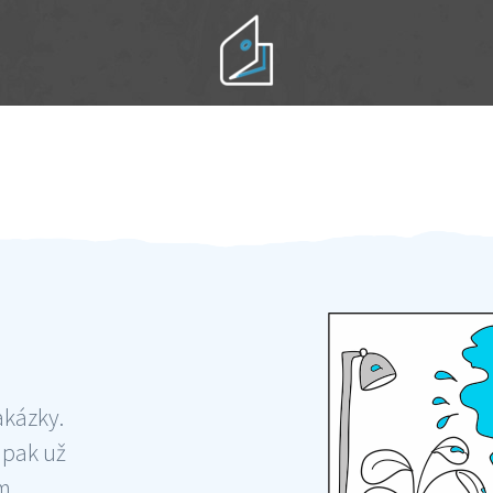
Práci hradíte po výkonu na místě
Odměna po práci
akázky.
 pak už
ám