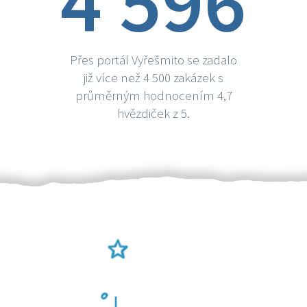
4 596
Přes portál Vyřešmito se zadalo
již více než 4 500 zakázek s
průměrným hodnocením 4,7
hvězdiček z 5.
Ověření šikulové
Odměna po práci