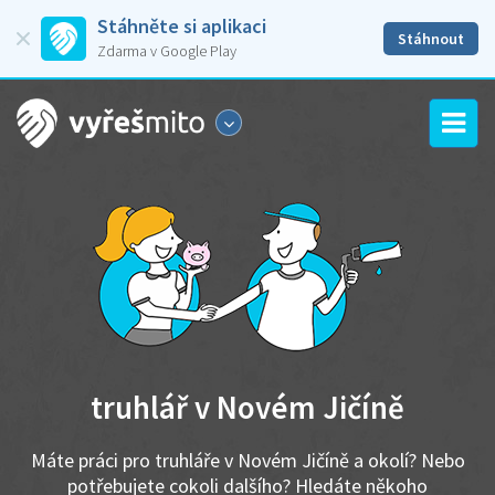
Stáhněte si aplikaci
Stáhnout
Zdarma v Google Play
truhlář v Novém Jičíně
Máte práci pro truhláře v Novém Jičíně a okolí? Nebo
potřebujete cokoli dalšího? Hledáte někoho