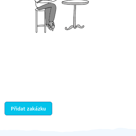
Krok III. - Hodnocení
Vybraný šikula vaše zadání po domluvě a v souladu s
jeho nabídkou vyřeší. Po splnění úkolu mu náleží
dohodnutá odměna. Zda proběhlo vše jak mělo, se
ostatní dozví z vašeho vzájemného hodnocení. A
máte vyřešeno :-)
Přidat zakázku