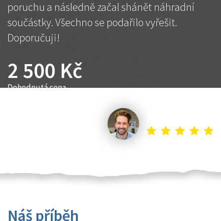
poruchu a následně začal shánět náhradní
součástky. Všechno se podařilo vyřešit.
Doporučuji!
2 500 Kč
Dohodnutá cena
Petr K.
Náš příběh